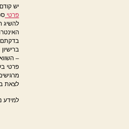
יש קודם
פרטי
ספ
להשיג ה
האינטרנ
בדקתם ש
ברישיון
– השווא
פרטי בע
מרגישים
לצאת בא
למידע נ