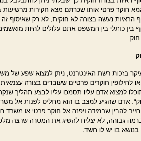
וף ראיות בצורה חוקית כך שבלתי ניתן להתבלבל בנו
מא חוקר פרטי
אותו שכרתם מצא חקירות מרשיעות ב
ף הראיות נעשה בצורה לא חוקית, לא רק שאיסוף זה א
ף בין כותלי בין המשפט אתם עלולים להיות מואשמים
וק.
ק
עיקר בזכות רשת האינטרנט, ניתן למצוא שפע של משר
או לחילופין חוקרים פרטיים שעובדים בצורה עצמאית.
כלו למצוא אדם עליו תסמכו עליו לבצע תהליך שנקר
ק". אדם שהגיע למצב בו הוא מחליט לפנות אל משר
חייב להבין שבמידה ויפנה אל חוקר פרטי
או משרד חק
ברמה גבוהה, לא יצליח להשיג את המטרה שרצה מל
בנושא בו יש לו חשד.