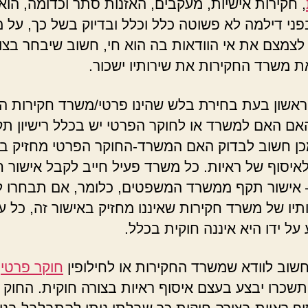
, חקירות אישיות, מעקבים, האזנות סתר וכדומה, הוא
פני דילמה לא פשוטה כלל וכלל ובדיוק בשל כך, על 
לצמצם את אי הוודאות בה הוא חי, חשוב שיבחר בצו
 משרד החקירות את שירותיו ישכור.
אשון בעת בחירת בלש שהינו פרטי/משרד חקירות הו
אם האם למשרד או לחוקר הפרטי יש בכלל רישיון תק
ן חשוב לבדוק האם המשרד-החוקר הפרטי מחזיק בא
איסוף של ראיות. כל משרד פעיל חייב לקבל אישור ח
– אישור תקף ממשרד המשפטים, כלומר, אם תבחרו ל
תיו של משרד חקירות שאיננו מחזיק באישור זה, כל ע
על ידו היא איננה חוקית בכלל.
 חשוב לוודא שמשרד החקירות או לחילופין
חוקר פרטי
א
 תשכרו יבצע בעצם איסוף ראיות בצורה חוקית. החוק 