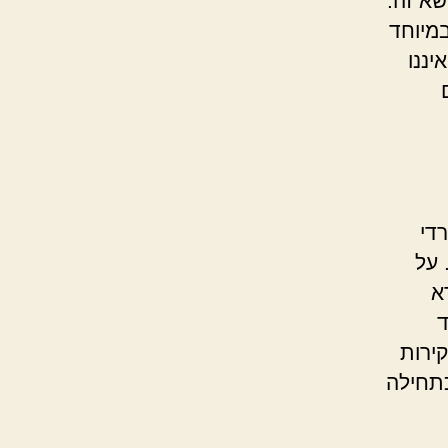
שא זה.
מיוחד
יננו
די
 על
א
ד
ירות
כתחילה