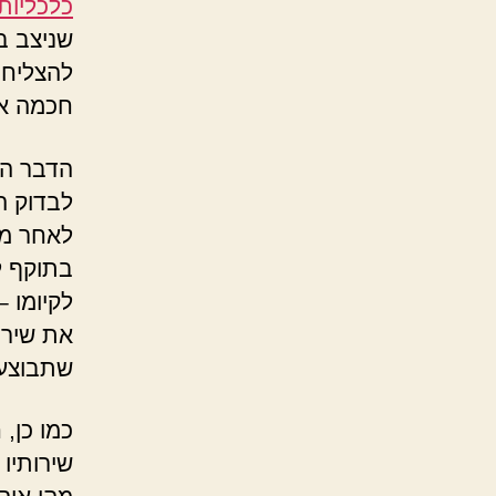
כלכליות
שניצב ב
להצליח 
חכמה את
הדבר הר
לבדוק ה
לאחר מכ
בתוקף ל
לקיומו 
את שירו
שתבוצע 
כמו כן,
שירותיו