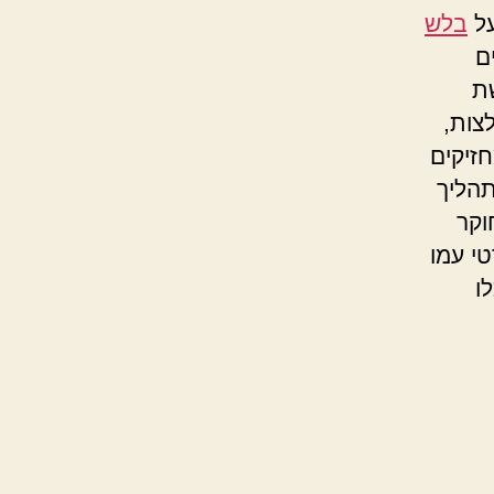
על
בלש
ם
ת
צות,
זיקים
הליך
וקר
טי עמו
ו