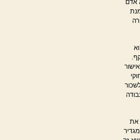
 אדם
מנת
רה
א
ף.
ישור
וקי
שכור
בודה
ת
מגדיר