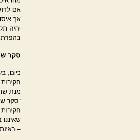
מהו איס
אם לדוג
אך איסו
יהיה תק
בהפרת ח
סקר שו
כיום, ב
חקירות 
מנת שתו
"סקר שו
חקירות 
שאיננו 
– ראיות 