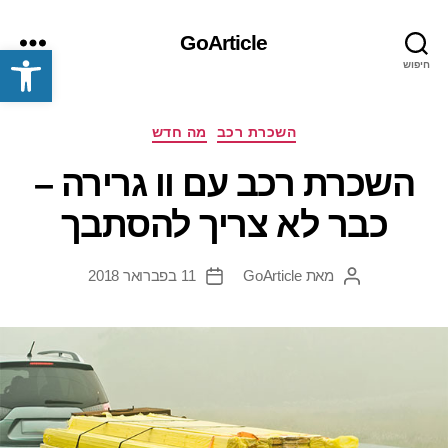
GoArticle
פתח סרגל נגישות
חיפוש
תפריט
קטגוריות
השכרת רכב
מה חדש
השכרת רכב עם וו גרירה –
כבר לא צריך להסתבך
מאת
GoArticle
11 בפברואר 2018
המחבר
תאריך
הפוסט
פוסט