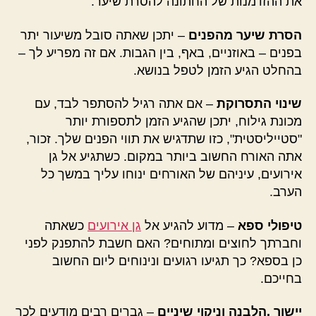
את ההזדמנות של החתונה להסרת שיער.
הסרת שיער מהפנים
– יתכן שאתה סובל משיעור יתר
בפנים – באוזניים, באף, בין הגבות. אם זה מפריע לך –
בהחלט הגיע הזמן לטפל בנושא.
שינוי התסרוקת
– אם אתה רגיל להסתפר לבד, עם
מכונת גילוח, יתכן שהגיע הזמן לתספורת יותר
"סטייליסטית", כזו שתדגיש את תווי הפנים שלך. זכור,
אתה האורח החשוב ביותר במקום. כשתגיע אל גן
אירועים, עיניהם של האורחים ינוחו עליך במשך כל
הערב.
טיפולי ספא
– מדוע להגיע אל
גן אירועים
כשאתה
וחברתך לחוצים ומתוחים? האם חשבת להתפנק לפני
כן בספא? כך תגיעו רגועים ונינוחים ליום החשוב
בחייכם.
יישור ,הלבנה וניקוי שיניים
– גברים רבים מודעים לכך