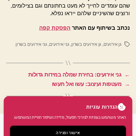
שהם עומדים לחייך לא מעט בחתונתם וגם בצילומים,
ורוצים שהשיניים שלהם ייראו נפלא.
נכתב בשיתוף עם האתר
הפסקת קפה
גן אירועים
,
גן אירועים בשרון
,
גני אירועים
,
גני אירועים בשרון
תגיות
←
גני אירועים: בחירת שמלה במידות גדולות
→
מעטפות ועיצוב: עשו ואל תעשו
הגדרות עוגיות
האתר משתמש בעוגיות לצורכי תפעול, מדידה ושיפור חוויית המשתמש.
© 2026
GoArticle
למעלה
↑
אישור וסגירה