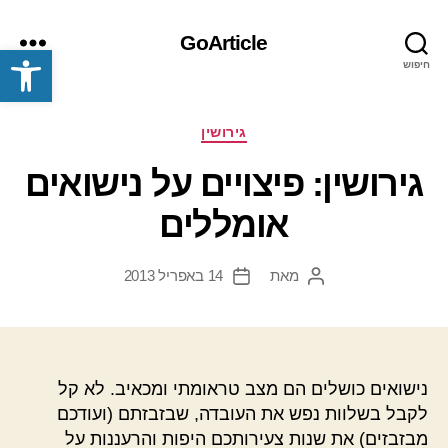
GoArticle
פתח סרגל נגישות
חיפוש
תפריט
קטגוריות
גירושין
גירושין: פיצויים על נישואים
אומללים
מאת
14 באפריל 2013
המחבר
תאריך
הפוסט
פוסט
נישואים כושלים הם מצב טראומתי ומכאיב. לא קל
לקבל בשלוות נפש את העובדה, שבזבזתם (ועודכם
מבזבזים) את שנות צעירותכם היפות והרעננות על