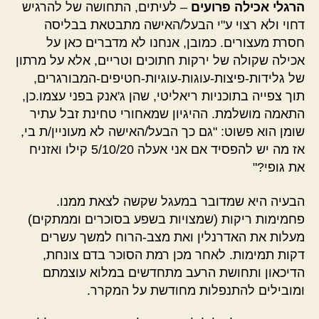
הרגלי אכילה פרועים
– לעיתים, התחושה של להרגיש
דחוי ולא רצוי ע"י הבעל/האישה מתבטאת בבליסה
חסרת מעצורים. כמובן, אנחנו לא מדברים כאן על
אכילה שקולה של ירקות חתוכים וטריים, אלא על מרתון
של גלידות-פיצות-עוגות-עוגיות-חטיפים-המבורגרים,
תוך צפייה בתוכניות ריאליטי, שהן ג'אנק בפני עצמו.כן,
התאמה מושלמת. ההיגיון שמאחורי טחינת זבל עתיר
שומן הוא פשוט: "גם כך הבעל/האישה לא מעוניין/ת בי,
אז מה יש להפסיד אם אני אעלה 5/10/20 קילו ואזניח
את גופי?"
הבעיה היא שמדובר במעגל שקשה לצאת ממנו.
פחמימות ריקות (שמצויות בשפע בסוכרים וממתקים)
מעלות את האדרנלין ואת מצב-הרוח למשך עשרים
דקות תמימות. לאחר מכן רמת הסוכר בדם צונחת,
הדיכאון ותחושת הרעב מתחדשים במלוא עוצמתם
ומובילים להתנפלות מחודשת על המקרר.