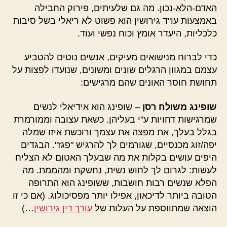
האדם-הלא-נכון. מה גם שלעיתים, פירוק החבילה
באמצעות עו"ד גירושין הוא פשוט לא ריאלי בשל סיבות
כלכליות, היעדר אומץ וכוח נפשי ועוד.
כדי לברוח מנישואים מעיקים, אנשים נוטים להטביע
עצמם במגוון הרגלים שונים ומשונים, שנועדו לפצות על
תחושת חוסר האונים שהם מרגישים:
שופינג משולח רסן
– שופינג הוא אידיאלי לנשים
שמרגישות דחויות ע"י בעליהן. כשאת עצובה וממורמרת
בגלל בעלך, את מפצה את עצמך ורוכשת איזו שמלה
יפה/זוג מכנסיים, שגורמים לך להרגיש "פגז". הבגדים
היפים עושים בקלות את מה שבעלך האטום לא הצליח
לעשות: לגרום לך לחוש נשית, נחשקת ומהממת. מה
הפלא שנשים רבות חושבות, ששופינג הוא התרופה
הטובה ביותר לדיכאון, אפילו יותר מפסיכולוג. (אם כי זו
הוצאה שמתווספת על העלות של
עורך דין גירושין
…)