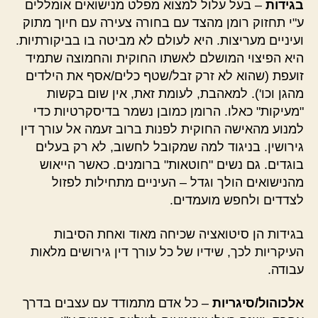
בגידות
– בעל עלול למצוא מפלט מנישואים אומללים
ע"י תחזוק רומן מהצד עם בחורה צעירה עם חיוך מתוק
ועיניים מעריצות. היא לעולם לא מביטה בו בביקורתיות.
היא הפיצוי המושלם לאשתו החוקית והחמוצה שתמיד
זועפת (שהוא לא זרק זבל/שטף כלים/אסף את הילדים
מהגן וכו'). למאהבת, לעומת זאת, אין שום בקשות
"מעיקות" כאלו. הרומן כמובן נשמר בדיסקרטיות כדי
למנוע מהאישה החוקית לפנות ברוב זעמה אל עורך דין
גירושין. בניגוד למה שמקובל לחשוב, לא רק בעלים
בוגדים. גם נשים "חוטאות" ברומנים. כאשר הייאוש
מהנישואים הולך וגדל – העיניים מתחילות לפזול
לצדדים ולחפש מועמדים.
בגידות הן סיטואציה שכיחה מאוד ואחת הסיבות
העיקריות לכך, שידיו של כל עורך דין גירושים מלאות
עבודה.
אלכוהול/סיגריות
– כל אדם מתמודד עם עצבים בדרך