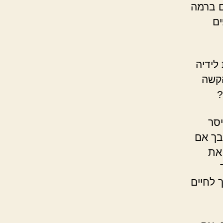
ם ברמה
ים
 לידיה
הקשה
?
סר
בך אם
את
 לחיים