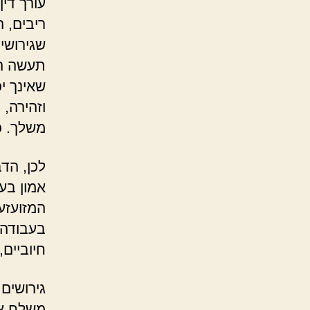
עורך די
ריבים, 
שגירושי
תעשה הכ
שאינך י
וזהירה,
משלך. כן
לכן, הד
אמון בע
המזועזע
בעבודה.
חיוביים,
גירושים 
משלח את