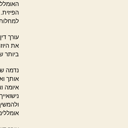
האומללו
הפיזית. 
למחלות.
עורך דין
את היוז
ביותר ש
נדמה שא
אותך וא
איומה ו
נישואיי
ולהמשיך
אומללים