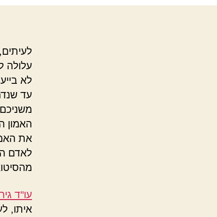
לעיתים,
עלולה ל
לא בייעו
עד שנדמ
משניכם,
האמון ה
את האמו
לאדם הלא
מהסיטואצ
עו"ד גירו
איתו, לע