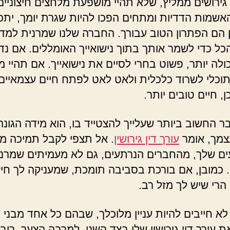
ן גירושים ממליץ, שלא תהיי מושפעת מלחצים חיצוניים
האשמות הדדיות ומתחים הפכו להיות שגרת יומך, יתכן
ן הם הפתרון הטוב עבורך. החברה שלנו שמרנית למדי
ל כדי לשמר אותך בתוך נישואייך האומללים. אם נד
כולה יותר, פשוט בחרי לסיים את נישואייך. אם תהיי 
 תוכלי לשרוד כלכלית ולאט לאט לפתח חיים עצמאיים
, חיים טובים יותר.
בר החשוב ביותר שעלייך להצטייד בו, הוא מידה הגונה
צמך, אומר
עורך דין גירושין
. אל תצפי לקבל תמיכה מ
ים שלך, מהחברים הנרתעים, גם לא מעמיתים שמרני
 כמובן, אם בורכת בסביבה תומכת, שמעניקה לך חיז
 הרי שיש לך מזל רב.
לא חייבים להיות עניין מלוכלך, שבהם כל אחד מבני ה
 עורך דין גירושין שלו בצד השני. למרבה הצער, רוב