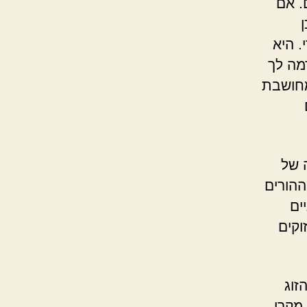
. אם
. היא
מה לך
מחושבת
 של
ההורים
ים
וקים
זוג
 מקרי