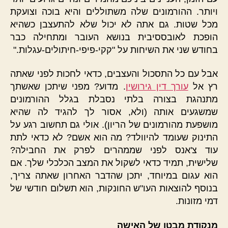
ויותר. ההורמונים שלה משתוללים והיא בוכה וצועקת
מכל שטות. גם אתה לא יכול שלא להתעצבן כשהיא
הופכת לאובססיבית בנושא העובר ומתחילה כבר
בחודש שני את השיחות על "קקי-פיפי-חיתולים-עגלות."
אבל עם כל התסכול והעצבים, כדאי לחכות לפני שאתה
רץ אל
עורך דין גירושין
. מדוע? מפני שיתכן שאשתך
מתנהגת בצורה בלתי נסבלת בגלל ההורמונים
שמשגעים אותה (ולא, אסור לך להגיד לה שהיא
מושפעת מהורמונים של הריון). אולי גם תחשוב רגע על
התינוק שעומד להיוולד? מה הוא אשם? לא כדאי לתת
עוד צ'אנס לפני שממהרים לפרק את החבילה?
שלישית, תמיד כדאי לשקול את המצב הכלכלי שלך. אם
הוא עגום במיוחד, יתכן שהדבר האחרון שאתה צריך,
בנוסף להוצאות העו"ש החונקות, הוא תשלום חודשי של
דמי מזונות.
מנקודת מבטו של האישה