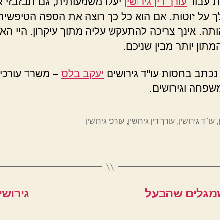
ת עבור
עורך דין גירושין
יעלו משמעותית, גם תבזבזי 
ך על זוטות. אם הוא כל כך רוצה את הספה הטיפשית
ותה. אינך צריכה להתעקש עליה מתוך עיקרון. היי הא
מתון יותר מבין שניכם.
כתב בחסות עו"ד גירושים
יעקב בלס
– משרד עורכי ד
משפחה וגירושים.
,
עו"ד גירושין
,
עורך דין גירושין
,
עורכי גירושין
ושים כשמגלים שהבעל
גירושי