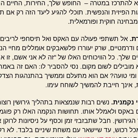
א להתרכז במטרה – החופש שלך, החירות, החיים ה
ת הפיזית והנפשית. תוכלי להגיע ליעד הזה רק אם ת
בחינה חוקית ופורמאלית.
ת.
אל תשתפי פעולה עם האקס ואל תיסחפי לריבים
 ודרמטיים, שרק יעוררו פלשאבקים אומללים מחיי הני
 שלך. כל הוויכוחים האלו של "זה לא אני אשם, זו א
מובילים לשום מקום. נסי להסביר לו: האם זה באמ
 ומי טועה? אם הוא מתעלם וממשיך בהתנהגות הצדק
 אינך חייבת להמשיך לשוחח עימו.
 נקמנית.
נשים רבות שנמצאות בתהליך גירושין רוצו
באקס ולאמלל אותו. תחושות הנקמה האלו רק פוגמ
גירושין. חבל שתבזבזי זמן וכסף על ניסיונות לרוקן 
ל רכוש, עד שיישאר עם משחת שיניים בלבד. לא רק