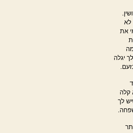
ין.
 לא
י את
ת
מה
ך יגלה
זעם.
ד
 קלה
ש לך
שפחה.
תר