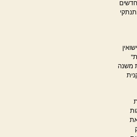
חדשים
תנתקי
שואין
ת"
ת משנה
נית
ת
ות
את