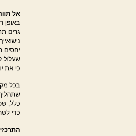
אל תוות
באופן ר
גרים תח
נישואיי
יחסים ח
שעלול ל
כי את י
בכל מקר
שתהליך 
כלל, שכ
כדי לשר
התרכזי