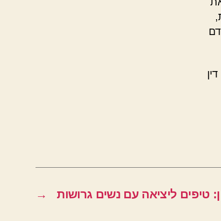
את
,
דם
ין
ן: טיפים ליציאה עם נשים גרושות
→