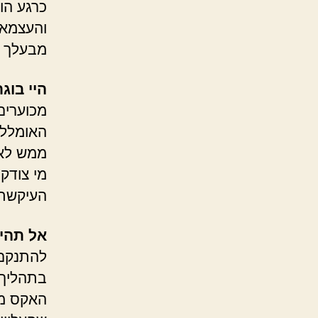
כרגע הו
והעצמאו
מבעלך מ
היי בוגר
מכוערים
האומללים
ממש לא 
מי צודק
העיקשת,
אל תהיי
להתנקם 
בתהליך ה
האקס מכ