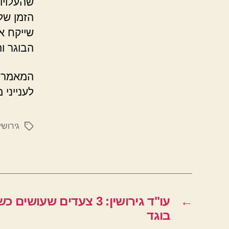
שהעלויו
הזמן של
שייקח א
הבוגר וה
המאמר נ
לענייני 
גירושין
תגיות
←
עו"ד גירושין: 3 צעדים שע
בוגד