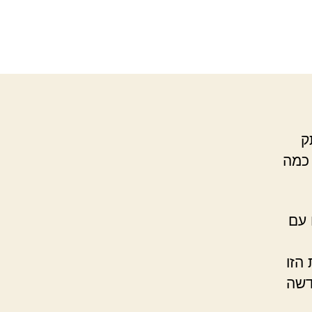
ק
 כמה
 עם
הזו
דשה