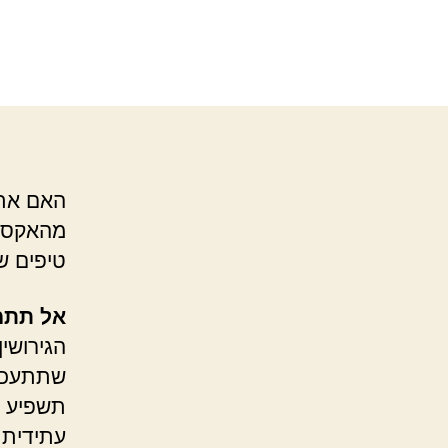
האם את 
מהאקס ב
טיפים שח
אל תתמר
הגירושין
שתתעכבי
תשפיע ע
עתידית.