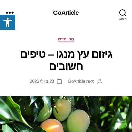
GoArticle
פתח סרגל נגישות
חיפוש
תפריט
קטגוריות
מה חדש
גיזום עץ מנגו – טיפים
חשובים
מאת
GoArticle
28 ביולי 2022
המחבר
תאריך
הפוסט
פוסט