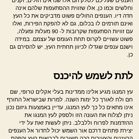
הענפים שעליכם לסלק הם אלו שנראים חולים, זקנים
וחלשים וכמו כן, אלו שזווית ההסתעפות שלהם אינה
חדה דיו. הענפים החולים פשוט מדביקים את כל העץ
ואינם תורמים לו בכלום, גם לא להפקת הפירות, ואלו
עם זוויות הסתעפות שקרובות ל- 90 מעלות ומעלה,
פשוט עשויים לקרוס תחת העומס של עצמם. במידה
וישנם ענפים שגדלו לכיוון תחתית העץ, יש להסירם גם
כן.
לתת לשמש להיכנס
עץ המנגו מגיע אלינו ממדינות בעלי אקלים טרופי, שם
חם ולח לאורך כל ימות השנה. למרות שבישראל החורף
אינו מתאים כל כך לעץ המנגו, עדיין באמצעות גיזום נכון
ניתן לצלוח את העונה הזו ולספק לעץ המנגו את
ההזדמנות לפרוח וללבלב. ניתן לעשות זאת על ידי
יצירת פתחים דרכם אור השמש יכול לחדור אל הענפים
הרעננים והצעירים הכה חשובים לבריאות העץ והפקת