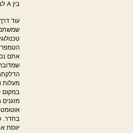
בין A לבין E, כאשר A הוא הציון הגבוה ביותר.
עוד דרך 
שמשתמשי
טכנולוג
הטמפרטו
אתם נכנ
במקום ל
מזגנים מ
אוטומטי
בחדר. כ
יווסת א