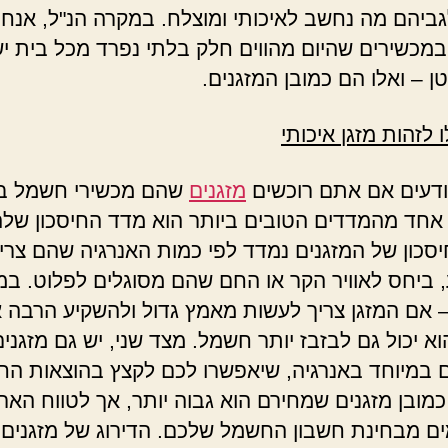
ביהם מה נחשב לאיכותי ומוצלח. במקרה הנ"ל, אנחנ
מכשירים שהיום מהווים חלק בלתי נפרד מכל בית י
ן – ואלו הם כמובן המזגנים.
 לזהות מזגן איכותי
יודעים אם אתם רוכשים
מזגנים
שהם מכשירי חשמל ב
אחד מהמדדים הטובים ביותר הוא מדד החיסכון שלה
סכון של המזגנים נמדד לפי כמות האנרגיה שהם צרי
 ביחס לאוויר הקר או החם שהם מסוגלים לפלוט. במ
 אם המזגן צריך לעשות מאמץ גדול ולהשקיע הרבה א
א יכול גם לבזבז יותר חשמל. מצד שני, יש גם מזגנים
ם במיוחד באנרגיה, שיאפשרו לכם לקצץ בהוצאות הח
כמובן מזגנים שמחירם הוא גבוה יותר, אך לטווח האר
 מבחינת חשבון החשמל שלכם. הדירוג של מזגנים א