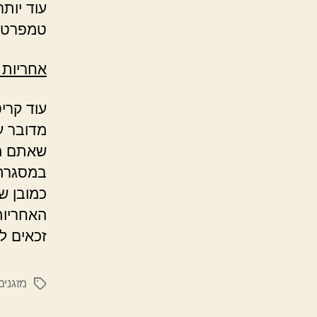
עוד יות
טמפרטור
אחריות ו
עוד קרי
מדובר ע
שאתם מק
במסגרת 
כמובן ש
האחריות
זכאים לה
מזגנים
תגיות