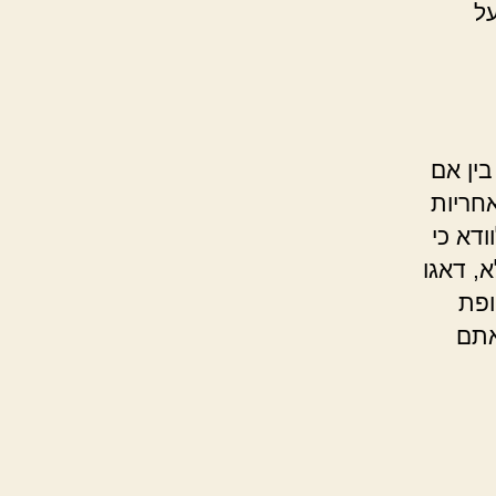
על
בין אם
חריות
דא כי
, דאגו
ופת
אתם