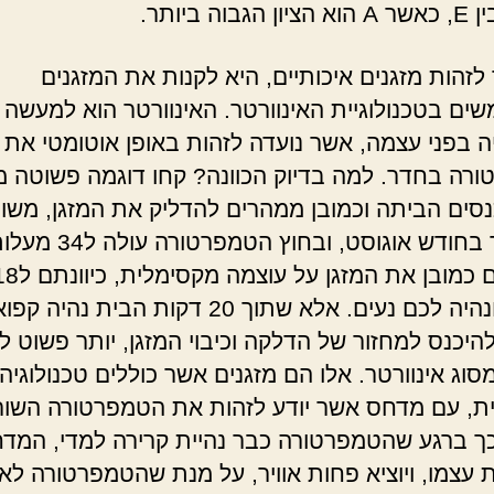
לזהות מזגנים איכותיים, היא לקנות את המזגנים
ם בטכנולוגיית האינוורטר. האינוורטר הוא למעשה
יה בפני עצמה, אשר נועדה לזהות באופן אוטומטי את
רה בחדר. למה בדיוק הכוונה? קחו דוגמה פשוטה מ
סים הביתה וכמובן ממהרים להדליק את המזגן, משו
שמדובר בחודש אוגוסט, ובחוץ הטמפרטורה עול
הדלקתם כמובן את המזגן על עוצמה מקסימל
מעלות ונהיה לכם נעים. אלא שתוך 20 דקות הבית נהיה קפ
היכנס למחזור של הדלקה וכיבוי המזגן, יותר פשוט ל
סוג אינוורטר. אלו הם מזגנים אשר כוללים טכנולוגיה
ת, עם מדחס אשר יודע לזהות את הטמפרטורה השו
ך ברגע שהטמפרטורה כבר נהיית קרירה למדי, המד
ת עצמו, ויוציא פחות אוויר, על מנת שהטמפרטורה לא