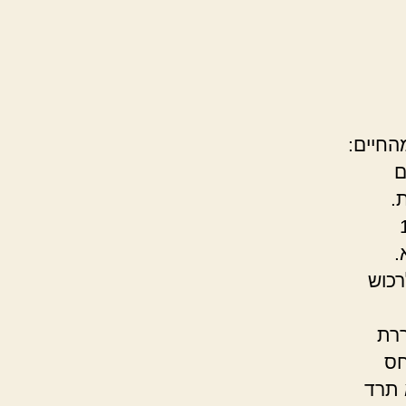
החיים:
ם
ה ל34 מעלות.
ית, כיוונתם ל18
וא.
רכוש
ררת
חס
 תרד