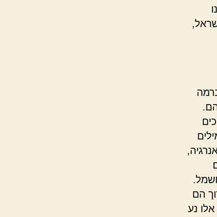
ו
שראל,
רמה
ם.
כים
ילים
נרגיה,
שמל.
וך הם
לו נע