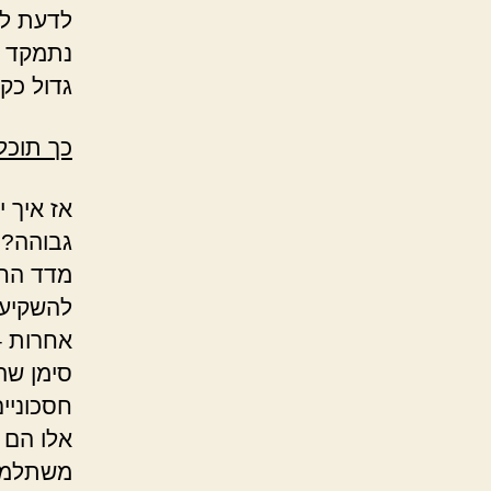
לדעת לג
נתמקד ב
גדול כקט
כך תוכלו
אז איך 
גבוהה?
מדד החי
להשקיע,
אחרות –
סימן שהו
חסכוניי
אלו הם 
משתלמים