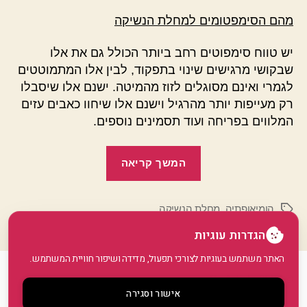
מהם הסימפטומים למחלת הנשיקה
יש טווח סימפוטים רחב ביותר הכולל גם את אלו
שבקושי מרגישים שינוי בתפקוד, לבין אלו המתמוטטים
לגמרי ואינם מסוגלים לזוז מהמיטה. ישנם אלו שיסבלו
רק מעייפות יותר מהרגיל וישנם אלו שיחוו כאבים עזים
המלווים בפריחה ועוד תסמינים נוספים.
"טיפול
המשך קריאה
הומיאופתי
למחלת
הומיאופתיה
,
מחלת הנשיקה
הנשיקה"
תגיות
הגדרות עוגיות
האתר משתמש בעוגיות לצורכי תפעול, מדידה ושיפור חוויית המשתמש.
© 2026
GoArticle
למעלה
↑
אישור וסגירה
מדיניות פרטיות
•
הצהרת נגישות