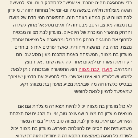
כדי שהחגיגה תהיה זוהרת, אי-אפשר להסתפק ביום-יומי. למעשה,
חגיגה מוצלחת תלויה ביציאה מהיום-יומי אל מחוזות הזוהר. מועדון
לבת מצווה שוכן במחוז הזוהר הזה. התפאורה המיוחדת של מועדון
בת מצווה מעוצב היטב מבטיחה לחוגגים מסע אל מחוץ לשגרה
והרחק מהארץ המוכרת של היום-יום. מועדון לבת מצווה מבטיח
לסחוף את החוגגים הרחק מההרגל ומהשגרה אל מציאות אחרת,
נוצצת, מרהיבה, מרגשת וייחודית. כאשר עורכים אירוע ובוחרים
מועדון בת מצווה, המשפחה באמת מתכנת מעין מסע שבו הם
ייקחו את האורחים למקום אחר, להרגשה שונה, אל הנוצץ
והמרהיב.
מועדון לבת מצווה
הוא התפאורה שבזכותה ניתן לצאת
למסע ושבלעדיו הוא איננו אפשרי. כדי להפעיל את הדמיון יש צורך
בבסיס כלשהו וזה מה שבאמת מציע מועדון בת מצווה: רקע
שמאפשר לדמיון לצאת לחופשי.
לא כול מועדון בת מצווה יכול להיות תפאורה מוצלחת וגם אם
מוצאים מועדון בת מצווה שמעוצב טוב, אין זה מבטיח את הצלחת
האירוע. עם זאת, מועדון לבת מצווה טוב מגדיל בצורה מאוד
משמעותית את הסיכויים להצלחת האירוע. מועדון בת מצווה יכול
לשדרג כל חגיגה באמצעות התפאורה הייחודית והזוהרת שהוא