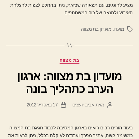
מציע לחוגגים. עם תפאורה שכזאת, ניתן בהחלט לצפות להצלחת
האירוע ולהנאה של כול המשתתפים.
מועדו
,
מועדון בת מצווה
תגיות
קטגוריות
בת מצווה
מועדון בת מצווה: ארגון
הערב כתהליך בונה
מאת
אביב יועצים
17 באפריל 2012
המחבר
תאריך
הפוסט
פוסט
בעוד הורים רבים רואים בארגון המסיבה לכבוד חגיגת בת המצווה
כמשימה קשה, אתגר מפרך ועבודה לא קלה בכלל, ניתן לראות את