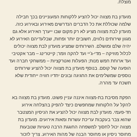
מוצלח.
מועדון בת מצווה יכול להציע ללקוחות המעוניינים בכך חבילה
שלמה שכוללת את כל הדברים הנדרשים מאירוע ובאירוע כזה.
מועדון לבת מצווה מציע לא רק מקום שבו ייערך האירוע אלא גם
מגוון שירותים נלווים, חשובים יותר ופחות, שבלעדיהם האירוע לא
יהיה שלם ומושלם. השירותים שמציע מועדון לבת מצווה יכולים
לכלול מוזיקה – מדי-ג'יי ועד להקה וזמר; קייטרינג – מבר אקטיבי
ועד ארוחת חמש מנות; הפעלות ואטרקציות – ממשחקי חברה ועד
הופעה של קוסם. בנוסף מועדון בת מצווה יכול להציע שירותים
נוספים שמשלימים את החגיגה ובונים יחדיו חוויה ייחודית שלא
תשכח עד מהרה.
הפקת מסיבת בת-מצווה איננה עניין פשוט. מועדון בת מצווה בא
להקל על הלקוחות שמחפשים כיצד להפיק בהצלחה אירוע
חד-פעמי. מועדון לבת מצווה יכול להציע את הניסיון המצטבר
שהוא צבר בעקבות עריכת עשרות ומאות אירועים. מועדון בת
מצווה יכול לחסוך למשפחה החוגגת הרבה טעויות שנובעות
מחוסר ניסיון או מחוסר הבנה של מהות האירוע. צריך לזכור