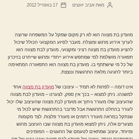
מאת
אביב יועצים
17 באפריל 2012
המחבר
תאריך
הפוסט
פוסט
מועדון בת מצווה הוא לא רק מקום שמקל על המשפחה שרוצה
לערוך אירוע מרגש ומוצלח. מעבר לסיוע המקצועי הכולל שיכול
להציע מועדון בת מצווה רציני ומקצועי, מועדון לבת מצווה הוא
תפאורה מושלמת למי שמחפש אירוע ייחודי ומרגש שייחרט בזיכרון
של כל מי שישתתף בו. מועדון בת מצווה הוא התפאורה המתאימה
ביותר לחגיגה מלאת התרגשות ונוצצת.
אינו דומה – לפחות לא תמיד – עיצובו של
מועדון בת מצווה
אחד
למשנהו. ניתן למצוא – בכך אין ספק, לצערנו – מועדון לבת מצווה
שהעיצוב שלו מעורר גיחוך או מועדון לבת מצווה שהעיצוב שלו יכול
לעורר בהחלט התרגשות אבל מדובר בהתרגשות שיש לכול מי
שנתקל במראה מעורר רחמים או מעורר פלצות. לצד מקומות
מצערים אלה, ניתן למצוא מועדון בת מצווה שבו העיצוב מרגש
ומיוחד, עיצוב שמתאים לטעמם של החוגגים – המזמינים
והמוזמנים כאחד. עיצוב של מועדון לבת מצווה איננו עניין של מה