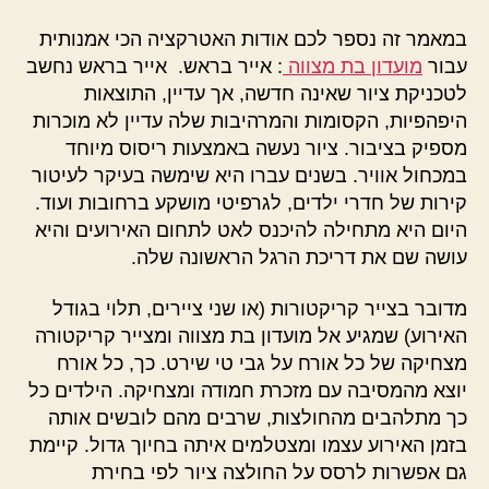
במאמר זה נספר לכם אודות האטרקציה הכי אמנותית
עבור
מועדון בת מצווה
: אייר בראש. אייר בראש נחשב
לטכניקת ציור שאינה חדשה, אך עדיין, התוצאות
היפהפיות, הקסומות והמרהיבות שלה עדיין לא מוכרות
מספיק בציבור. ציור נעשה באמצעות ריסוס מיוחד
במכחול אוויר. בשנים עברו היא שימשה בעיקר לעיטור
קירות של חדרי ילדים, לגרפיטי מושקע ברחובות ועוד.
היום היא מתחילה להיכנס לאט לתחום האירועים והיא
עושה שם את דריכת הרגל הראשונה שלה.
מדובר בצייר קריקטורות (או שני ציירים, תלוי בגודל
האירוע) שמגיע אל מועדון בת מצווה ומצייר קריקטורה
מצחיקה של כל אורח על גבי טי שירט. כך, כל אורח
יוצא מהמסיבה עם מזכרת חמודה ומצחיקה. הילדים כל
כך מתלהבים מהחולצות, שרבים מהם לובשים אותה
בזמן האירוע עצמו ומצטלמים איתה בחיוך גדול. קיימת
גם אפשרות לרסס על החולצה ציור לפי בחירת