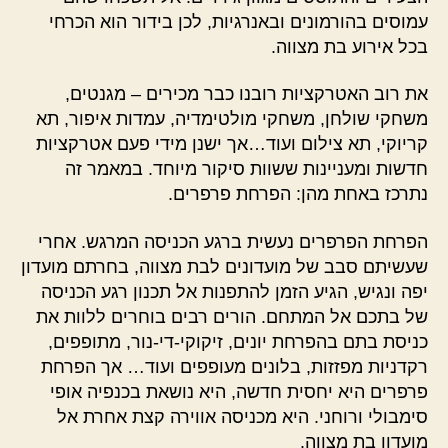
עמוסים בהורמונים ובאנרגיות, לכן בידור הוא הכרחי
בכל אירוע בת מצווה.
את רוב האטרקציות רובנו כבר מכירים – מגנטים,
משחקי שולחן, משחקי מולטימדיה, עמדות איפור, תא
קריוקי, תא צילום ועוד…אך ישנן מידי פעם אטרקציות
חדשות ומעניינות ששוות סיקור מיוחד. במאמר זה
נתרכז באחת מהן: הפרחת פרפרים.
הפרחת הפרפרים נעשית ברגע הכניסה המרגש. אחרי
שעשיתם סבב של מועדונים לבת מצווה, בחרתם מועדון
יפה ונגיש, הגיע הזמן להתפנות אל תכנון רגע הכניסה
של בתכם אל המתחם. הורים רבים בוחרים ללוות את
כניסת בתם בהפרחת יונים, זיקוקי-די-נור, מתופפים,
רקדניות מפזזות, בלונים מעופפים ועוד… אך הפרחת
פרפרים היא יחסית חדשה, היא נושאת בכנפיה אופי
סימבולי ורוחני. היא מכניסה אווירה קצת אחרת אל
מועדון בת מצווה.