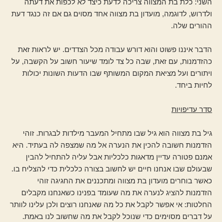
השני: כלת בת המצווה צריכה לדעת כיצד לא לכפות את דעתה
ולדרוש, לדוגמה, מועדון בת מצווה אחד מסוים גם אם זה כנגד דעת
ההורים שלה.
הדבר איננו פשוט והוא דורש עבודה מכל הצדדים. יש לראות זאת
כהזדמנות, עם זאת, שבה כל צד לומד שיעור חשוב על הקשבה, על
ויתורים ועל מציאת המקום המשותף שבו הדעות השונות יכולות
לחיות ביחד.
סדר
עדיפויות
גיל בת מצווה הוא גיל שבו מתחיל המעבר מילדות לבגרות. זוהי
הזדמנות חשובה להכין את הנערה אל מה שמצפה לה בעתיד. היא
אמנם פטורה עדיין מדאגות כלכליות אבל עליה להתחיל להבין
שבעולם שבו אנחנו חיים יש לחשוב בצורה כלכלית כדי להצליח בו.
כאשר בוחרים מועדון בת מצווה ומתכננים את החגיגה זוהי
הזדמנות להציג לנערה את מה שעומד בפנינו כשאנחנו מקבלים
החלטות: אי אפשר לקבל את כל מה שאנחנו רוצים ולכן עלינו לוותר
על דברים מסוימים כדי שנוכל לקבל את מה שחשוב לנו באמת.