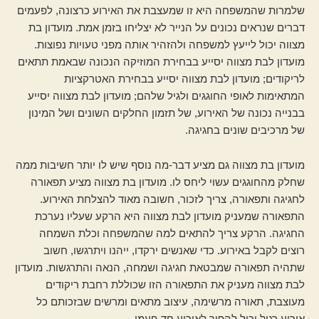
שלמרות שהמשפחה היא זו שמעצבת את האירוע כרצונה, לפעמים
דברים שנראים נכונים על הנייר לא יצליחו בזמן אמת. מועדון בת
מצווה יכול לייעץ למשפחה ולהזהיר אותה מפני טעויות נפוצות.
מועדון לבת מצווה יסייע בבחירת המוזיקה הנכונה שבאמת תתאים
לריקודים; מועדון לבת מצווה יסייע בבחירת האטרקציות
המתאימות לאופי החוגגים ולגיל שלהם; מועדון לבת מצווה יסייע
בבנייה נכונה של האירוע, של תזמון החלקים השונים ושל המינון
של מרכיבים שונים בחגיגה.
מועדון בת מצווה גם מציע דבר-מה נוסף שיש לו יותר חשיבות ממה
שחלק מהחוגגים עשוי ליחס לו. מועדון בת מצווה מציע תפאורה
לחגיגה ותפאורה, צריך לזכור, חשובה מאוד להצלחת האירוע.
התפאורה שמעניק מועדון לבת מצווה היא הרקע שעליו נערכת
החגיגה. הרקע צריך להתאים למה שהמשפחה וכלת השמחה
רוצים לקבל באירוע. כדי שאנשים ירקדו, ייהנו ויתרגשו, חשוב
שתהיה תפאורה שמבטאת חגיגה ושמחה, הנאה והתרגשות. מועדון
לבת מצווה מעניק את התפאורה הזו שכוללת רחבת ריקודים
מעוצבת, תאורה מרשימה, עיצוב מתאים ומרשים שבזכותם כל
אירוע רגיל יכול להפוך לאירוע חד-פעמי.