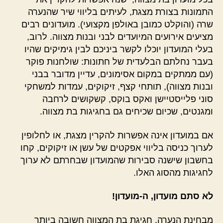
התמונות בצורת מצגת, לעיתים בליווי שיר שהנערה
שרה (והוקלט כמובן באולפן מקצועי). מועדונים רבים
מציעים אירועים המיועדים לבני ובנות מצווה. לרוב,
בעלי המועדון יוכלו לקשר ביניכם לבין גימיקים שהיו
בעבר נחלתם הבלעדית של חתונות: שולחנות פוקר
(עם ממתקים במקום אסימונים, עדיין מדובר בבני
ובנות מצווה), תותחי קצף, זיקוקים, עמדות למשחקי
סוני פלייסטיישן ואקס בוקס, קשקושים לרחבה
ומגנטים, שכיום שכיחים גם בחגיגות בת מצווה.
אם במועדון אינה אפשרות להקרין מצגת, או לחלופין
לערוך כניסה בליווי אפקטים של עשן או זיקוקים, קחו
בחשבון שישנה סבירות שהמועדון שבחרתם לא ערוך
לחגיגות מהסוג האלו.
לא סתם מועדון, ה-מועדון!
מבחינת הנערה, חגיגת בת המצווה חשובה ביותר