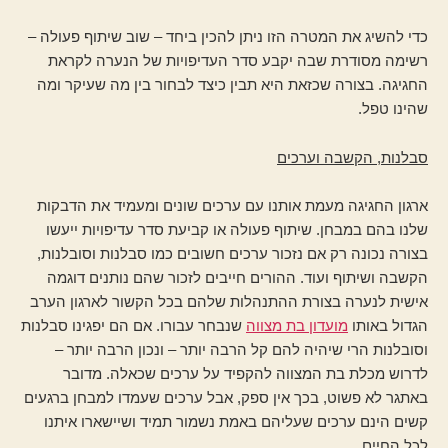
כדי להשיג את המטרה הזו ניתן להכין ביחד – שוב שיתוף פעולה –
רשימה מסודרת שבה יקבע סדר העדיפויות של הנערה לקראת
החגיגה. בצורה שכזאת היא תבין כיצד לבחור בין מה שעיקר ומה
שהינו טפל.
סבלנות, הקשבה וערכים
ארגון החגיגה מעמת אותנו עם ערכים שונים ומעמיד את הדבקות
שלנו בהם במבחן. שיתוף פעולה או קביעת סדר עדיפויות ייעשו
בצורה נכונה רק אם נזכור ערכים חשובים כמו סבלנות וסובלנות,
הקשבה ושיתוף ועוד. ההורים חייבים לזכור שהם נותנים דוגמה
אישית לנערה בצורת ההתנהלות שלהם בכל הקשור לארגון הערב
הגדול באותו
מועדון בת מצווה
שנבחר עבורו. אם הם יפגינו סבלנות
וסובלנות הרי שיהיה להם קל הרבה יותר – ונכון הרבה יותר –
לדרוש מכלת בת המצווה להקפיד על ערכים שכאלה. מדובר
באתגר לא פשוט, בכך אין ספק, אבל ערכים שעמדו למבחן ברגעים
קשים הינם ערכים שעליהם באמת נשמור תמיד ושיישארו איתנו
לכל החיים.