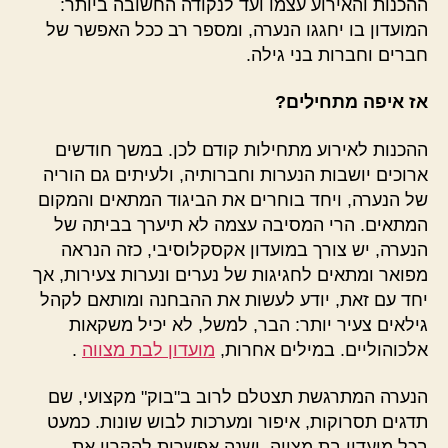
ההכנות והאירוע עצמו ועד לנקודה החשובה ביותר:
המועדון בו יחגגו הנערה, ומספר רב ככל האפשר של
חברים וחברות בני גילה.
אז איפה מתחילים?
ההכנות לאירוע מתחילות קודם לכן. במשך חודשים
ארוכים יושבות הנערות וחברותיה, ולעיתים גם הוריה
של הנערה, ויחד בוחרים את הביגוד המתאים והמקום
המתאים. הרי המסיבה עצמה לא תיערך בביתה של
הנערה, יש צורך במועדון אקסקלוסיבי, כזה הנראה
מפואר ומתאים לחגיגות של נערים ונערות צעירות, אך
יחד עם זאת, יודע לעשות את ההבחנה ומותאם לקהל
גילאים צעיר יותר: הבר, למשל, לא יכיל משקאות
אלכוהוליים. במילים אחרות,
מועדון לבת מצווה
.
הנערה המתרגשת תצטלם לרוב ב"בוק" מקצועי, שם
תדגים תסרוקות, איפור ומערכות לבוש שונות. כמעט
בכל מועדון בת מצווה, ישנה אפשרות להקרין את