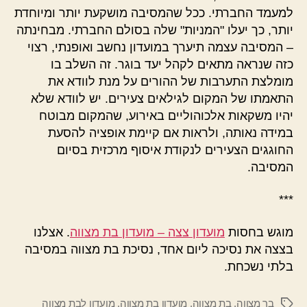
למעמד החברתי. ככל שהמסיבה מושקעת יותר ומיוחדת
יותר, כך יעלו "המניות" שלה בסולם החברתי. מבחינתה
– המסיבה עצמה תיערך במועדון נחשב ואופנתי, רצוי
כזה שנראה מתאים לקהל יעד בוגר. זה השלב בו
מומלצת התערבות של ההורים על מנת לוודא את
התאמתו של המקום לגילאים צעירים. יש לוודא שלא
יהיו משקאות אלכוהוליים באירוע, שהמקום מבוטח
במידה נאותה, ולראות אם קיימת אופציה להסעת
החוגגים הצעירים לנקודת איסוף מרכזית בסיום
המסיבה.
***
מוגש בחסות
מועדון צצה – מועדון בת מצווה
. אצלנו
בצצה את נסיכה ליום אחד, נסיכת בת מצווה במסיבה
בלתי נשכחת.
בר מצווה
,
בת מצווה
,
מועדון בת מצווה
,
מועדון לבת מצווה
תגיות