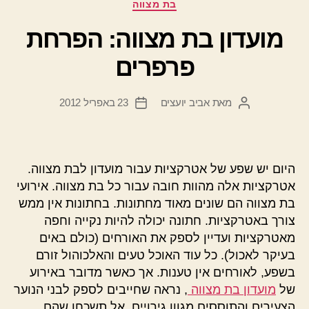
קטגוריות
בת מצווה
מועדון בת מצווה: הפרחת
פרפרים
מאת
אביב יועצים
23 באפריל 2012
המחבר
תאריך
הפוסט
פוסט
היום יש שפע של אטרקציות עבור מועדון לבת מצווה.
אטרקציות אלה מהוות חובה עבור כל בת מצווה. אירועי
בת מצווה הם שונים מאוד מחתונות. בחתונות אין ממש
צורך באטרקציות. חתונה יכולה להיות נקייה וחפה
מאטרקציות ועדיין לספק את האורחים (כולם באים
בעיקר לאכול). כל עוד האוכל טעים והאלכוהול זורם
בשפע, לאורחים אין טענות. אך כאשר מדובר באירוע
של
מועדון בת מצווה
, נראה שחייבים לספק לבני הנוער
הצעירים והתוססים מגוון גירויים. אל תשכחו שהם