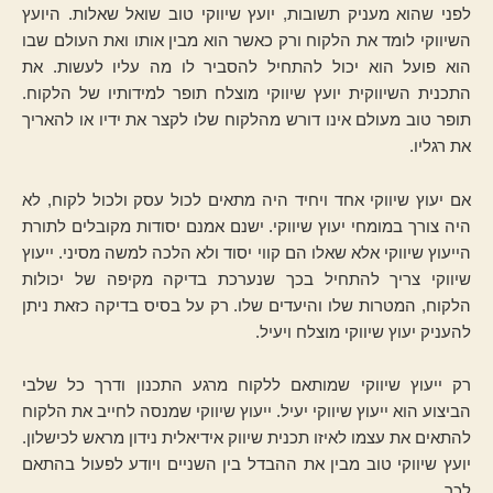
לפני שהוא מעניק תשובות, יועץ שיווקי טוב שואל שאלות. היועץ
השיווקי לומד את הלקוח ורק כאשר הוא מבין אותו ואת העולם שבו
הוא פועל הוא יכול להתחיל להסביר לו מה עליו לעשות. את
התכנית השיווקית יועץ שיווקי מוצלח תופר למידותיו של הלקוח.
תופר טוב מעולם אינו דורש מהלקוח שלו לקצר את ידיו או להאריך
את רגליו.
אם יעוץ שיווקי אחד ויחיד היה מתאים לכול עסק ולכול לקוח, לא
היה צורך במומחי יעוץ שיווקי. ישנם אמנם יסודות מקובלים לתורת
הייעוץ שיווקי אלא שאלו הם קווי יסוד ולא הלכה למשה מסיני. ייעוץ
שיווקי צריך להתחיל בכך שנערכת בדיקה מקיפה של יכולות
הלקוח, המטרות שלו והיעדים שלו. רק על בסיס בדיקה כזאת ניתן
להעניק יעוץ שיווקי מוצלח ויעיל.
רק ייעוץ שיווקי שמותאם ללקוח מרגע התכנון ודרך כל שלבי
הביצוע הוא ייעוץ שיווקי יעיל. ייעוץ שיווקי שמנסה לחייב את הלקוח
להתאים את עצמו לאיזו תכנית שיווק אידיאלית נידון מראש לכישלון.
יועץ שיווקי טוב מבין את ההבדל בין השניים ויודע לפעול בהתאם
לכך.