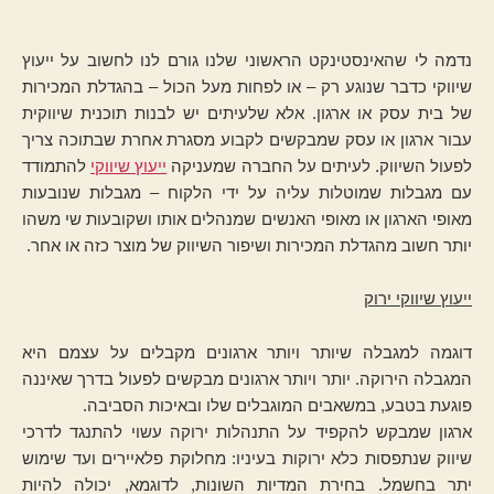
נדמה לי שהאינסטינקט הראשוני שלנו גורם לנו לחשוב על ייעוץ
שיווקי כדבר שנוגע רק – או לפחות מעל הכול – בהגדלת המכירות
של בית עסק או ארגון. אלא שלעיתים יש לבנות תוכנית שיווקית
עבור ארגון או עסק שמבקשים לקבוע מסגרת אחרת שבתוכה צריך
לפעול השיווק. לעיתים על החברה שמעניקה
ייעוץ שיווקי
להתמודד
עם מגבלות שמוטלות עליה על ידי הלקוח – מגבלות שנובעות
מאופי הארגון או מאופי האנשים שמנהלים אותו ושקובעות שי משהו
יותר חשוב מהגדלת המכירות ושיפור השיווק של מוצר כזה או אחר.
ייעוץ שיווקי ירוק
דוגמה למגבלה שיותר ויותר ארגונים מקבלים על עצמם היא
המגבלה הירוקה. יותר ויותר ארגונים מבקשים לפעול בדרך שאיננה
פוגעת בטבע, במשאבים המוגבלים שלו ובאיכות הסביבה.
ארגון שמבקש להקפיד על התנהלות ירוקה עשוי להתנגד לדרכי
שיווק שנתפסות כלא ירוקות בעיניו: מחלוקת פלאיירים ועד שימוש
יתר בחשמל. בחירת המדיות השונות, לדוגמא, יכולה להיות