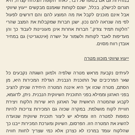
במהירות גם אם בסופו של דבר, לאחר תקופת הצלחה קצרה, היא
תגרום לכישלון. בכלל, ישנם לקוחות שאמנם מבקשים ייעוץ שיווקי
אבל אינם מוכנים לקבל את מה המוצע להם והם דורשים לפעול
לפי מה שנראה להם נכון. ישנן חברות שמקבלות את המצב שהרי
"הלקוח תמיד צודק." חברות אחרות אינן מעוניינות לעבוד כך והן
מעדיפות לאבד לקוחות ולשמור על יושרה (
אינטגריטי
) גם במחיר
אובדן רווח מסוים.
ייעוץ שיווקי מוכוון מטרה
לעיתים נקבעת מראש מטרה שלפיה ולמען השגתה נקבעים כל
שאר המרכיבים של התוכנית הנבנית. הגדלת המכירות היא, מן
הסתם, מטרה שכזו אך היא איננה המטרה היחידה שניתן להציב
בפני הארגון וממילא בפני התוכנית השיווקית הנבנית. ניתן, לדוגמא,
לקבוע שהמטרה הראשית של הארגון היא שירות הלקוח ויצירת
חוויית לקוח מושלמת. במקרה שכזה גם המכירות צריכות להיות
כפופות למטרה הזו וממילא יש ליצור תוכנית שיווקית שנועדה
להשיג את המטרה הזו. הפרסום, השיווק ומערכת המכירות ייבנו כך
שהלקוח עומד במרכז לא כצרכן אלא כמי שצריך לחוות חוויה