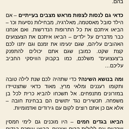
בהם.
כדאי גם לנסות לצפות מראש מצבים בעייתיים
– אם
הילד סובל מאסטמה, מאלרגיה, מבחילות נסיעות וכו' –
הביאו איתכם את כל התרופות הנדרשות. ואם אנחנו
כבר מדברים על ילדים – הביאו איתכם את הצעצועים
האהובים עליהם, שגם ינעימו את זמנם וגם יתנו לכם
קצת שקט. כמובן שגם אתם יכולים להתפנק
ב"צעצועים" משלכם, כמו בקבוק הוויסקי החביב
עליכם…
ומה בנושא השינה?
כדי שתהיה לכם שנת לילה טובה
ותקומו רעננים ומלאי מרץ, מאוד כדאי שתצטיידו
במזרונים מתנפחים. אל תשכחו להביא כרית לכל בן
משפחה. תכשירים נגד יתושים הם בבחינת חובה –
אלא אם כן אתם רוצים לקום עם גירודים ואדמומיות.
הביאו בגדים חמים
– היו מוכנים גם לימי חמסין
שרביים וגם ללילות קרים וצוננים. הביאו עימכם בגדים