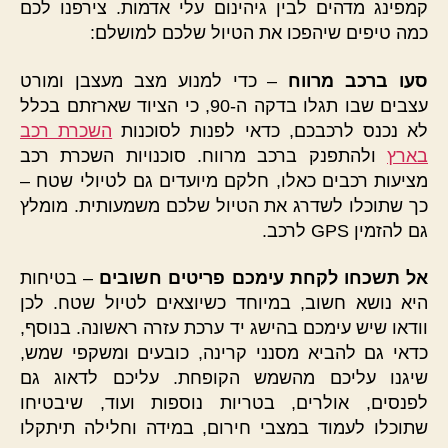
קמפינג מדהים לבין גיהינום עלי אדמות. צירפנו לכם
כמה טיפים שיהפכו את הטיול שלכם למושלם:
סעו ברכב מרווח
– כדי למנוע מצב מעצבן ומורט
עצבים שבו תגלו בדקה ה-90, כי הציוד שארזתם בכלל
לא נכנס לרכבכם, כדאי לפנות לסוכנות
השכרת רכב
בארץ
ולהתפנק ברכב מרווח. סוכנויות השכרת רכב
מציעות רכבים כאלו, חלקם מיועדים גם לטיולי שטח –
כך שתוכלו לשדרג את הטיול שלכם משמעותית. מומלץ
גם להזמין GPS לרכב.
אל תשכחו לקחת עימכם פריטים חשובים
– בטיחות
היא נושא חשוב, במיוחד כשיוצאים לטיול שטח. לכן
וודאו שיש עימכם בהישג יד ערכת עזרה ראשונה. בנוסף,
כדאי גם להביא מסנני קרינה, כובעים ומשקפי שמש,
שיגנו עליכם מהשמש הקופחת. עליכם לדאוג גם
לפנסים, אולרים, בטריות נוספות ועוד, שיבטיחו
שתוכלו לעמוד במצבי חירום, במידה וחלילה תיתקלו