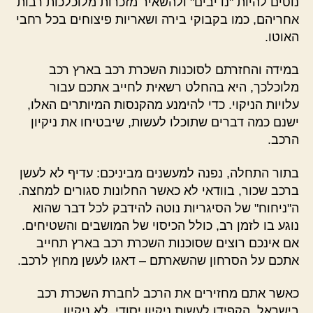
נוטים להיות "נדיבים" ולהשאיר מזכרות מלוכלכות רבות
אחריהם, כמו בקבוקי בירה ושאריות פיצוחים בכל רחבי
האוטו.
במידה והחזרתם לסוכנות השכרת רכב בארץ רכב
מלוכלכך, היא בהחלט רשאית לחייב אתכם עבור
עלויות הניקוי. כדי להימנע מהקנסות המיותרים האלו,
ישנם כמה דברים שתוכלו לעשות, שיבטיחו את ניקיון
הרכב.
בתור התחלה, נפנה למעשנים מביניכם: עדיף לא לעשן
ברכב שכור, בוודאי לא כאשר החלונות סגורים למחצה.
ה"ניחוח" של הסיגריות נוטה להידבק לכל דבר שהוא
נוגע בו לזמן רב, כולל הכיסוי של המושבים והשטיחים.
אם אינכם רוצים שסוכנות השכרת רכב בארץ תחייב
אתכם על הסרחון שהשארתם – דאגו לעשן מחוץ לרכב.
כאשר אתם מחזירים את הרכב לחברת השכרת רכב
בישראל, הקפידו לעשות ניקיון יסודי, לא ניקיון