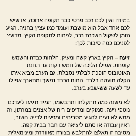
הפוסט
פוסט
במידה ואין לכם רכב פרטי כבר תקופה ארוכה, או שיש
לכם אחד אבל הוא מושבת ועומד כמו עציץ בחניה, הגיע
הזמן לשקול השכרת רכב, לפחות לתקופת הקיץ. מדוע?
לפניכם כמה סיבות לכך:
זיעה
– הקיץ בארץ קשה ומעיק, הלחות כבדה והשמש
קופחת. אפילו הליכה של חמש דקות עד תחנת
האוטובוס הופכת לבלתי נסבלת. גם הערב מביא איתו
הקלה מועטה בלבד. החום הכבד נמשך ומתארך אפילו
עד לשעה שש-שבע בערב.
לא משנה כמה תתקלחו ותתבשמו, תמיד תגיעו ליעדכם
נוטפי זיעה, סמוקים ומדיפים ריח של אצנים במרתון. זה
ממש לא נעים להגיע מסריחים ומזיעים לדייט חשוב,
ראיון עבודה או סתם ליציאה עם חבר בבית קפה.
מסיבה זו תאלצו להתלבש בצורה מאווררת ומינימאלית