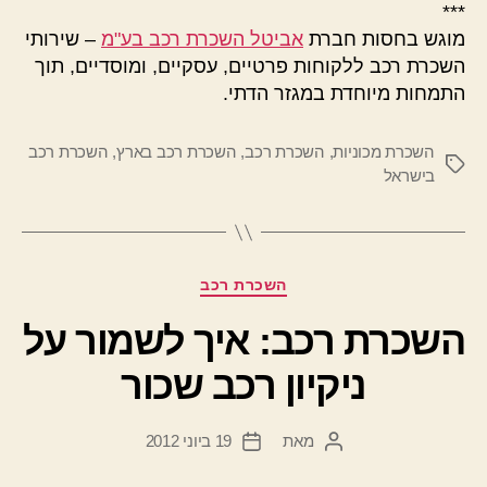
***
מוגש בחסות חברת
אביטל השכרת רכב בע"מ
– שירותי
השכרת רכב ללקוחות פרטיים, עסקיים, ומוסדיים, תוך
התמחות מיוחדת במגזר הדתי.
השכרת מכוניות
,
השכרת רכב
,
השכרת רכב בארץ
,
השכרת רכב
תגיות
בישראל
קטגוריות
השכרת רכב
השכרת רכב: איך לשמור על
ניקיון רכב שכור
מאת
19 ביוני 2012
המחבר
תאריך
הפוסט
פוסט