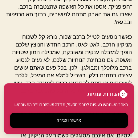
"חפיפניק". אספו את כל האשפה שהצטברה ברכב.
שאבו גם את האבק מתחת למושבים, בתוך תא הכפפות
ובבגאז'.
כאשר נוסעים לטייל ברכב שכור, נורא קל לשכוח
מניקיון הרכב. לאט לאט, הרכב החדש והנוצץ שלכם
הופך למזבלה ענקית ומאובקת, שמכילה המון שטויות
ואשפה. גם מבחינת הנוחיות שלכם, לא נעים לנסוע
ברכב מלוכלך ומבולגן. לכן, בכל פעם שאתם עושים
עצירה בתחנת דלק, בשביל למלא את המיכל, ללכת
לשירותים או סתם להתרענן בכוס לימונדה קרה, עשו
לעצמכם טובה וזרקו את כל הזבל שהצטבר ברכב.
הגדרות עוגיות
האתר משתמש בעוגיות לצורכי תפעול, מדידה ושיפור חוויית המשתמש.
אם יש לכם ילדים, הקפידו לאחסן את כל הצעצועים
והחפצים שלהם בסל מיוחד, אשר ניתן לתלות אותו על
אישור וסגירה
מושב המכונית.
ולסיום, אם אינכם מסוגלים לשמור על הניקיון, או