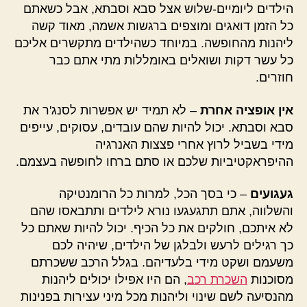
הילדים ליומיים-שלוש אצל סבא וסבתא, אבל כשאתם
כל הזמן דואגים ומוצפים ברגשות אשמה, מאוד קשה
ליהנות מהחופשה. במיוחד כשהילדים מתקשרים אליכם
כל עשר דקות ושואלים באומללות מתי אתם כבר
חוזרים.
אין אופציה אחרת
– לא תמיד יש אפשרות לסנג'ר את
סבא וסבתא. יכול להיות שהם עובדים, עסוקים, עייפים
מידי בשביל לרוץ אחרי פצצות האנרגיה
ההיפראקטיביות שלכם או סתם ברחו לחופשה בעצמם.
געגועים
– כי בסך הכל, למרות כל הרומנטיקה
והשלווה, אתם תתגעגעו נורא לילדים ותתבאסו שהם
לא איתכם, חולקים את כל הכיף. יכול להיות שאתם כל
כך רגילים לרעש ולבלגן של הילדים, שיהיה לכם
משעמם ושקט מידי בלעדיהם. בגלל הרכב ששכרתם
מסוכנות
השכרת רכב
, הם היו אפילו יכולים ליהנות
מהנסיעה לשם שינוי וליהנות מכל מיני עצירות בפנינות