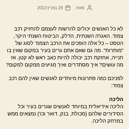
מאת
28 במרץ 2013
המחבר
תאריך
הפוסט
פוסט
לא כל האנשים יכולים להרשות לעצמם להחזיק רכב
צמוד. האגרה השנתית, הדלק, הביטוח השנתי היקר,
הטסט – כל אלה הופכים את הרכב הצמוד לסוג של
"מותרות". מה גם שאם אתם גרים בעיר במקום שאין בו
חנייה, אחזקת רכב יכולה להיות כאב ראש לא קטן. אז
מה עושים? איך מסתדרים ואיך מגיעים ממקום למקום?
לפניכם כמה פתרונות מיוחדים לאנשים שאין להם רכב
צמוד:
הליכה
הליכה אידיאלית במיוחד לאנשים שגרים בעיר וכל
הסידורים שלהם (מכולת, בנק, דואר וכו') נמצאים ממש
במרחק הליכה.