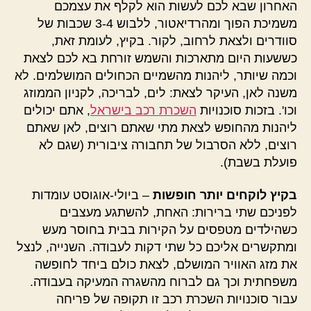
האחרון שבא לכם לעשות הוא לקלף את עצמכם
משמיכת הפוך ומהרדיאטור, ללבוש 3-4 שכבות של
סוודרים ולצאת לרחוב, לקור. בקיץ, לעומת זאת,
כששעות היום מתארכות והשמש זורחת בא לכם לצאת
וכמה שיותר, ליהנות מהשמיים הכחולים המושלמים. לא
משנה לאן, העיקר לצאת: לים, לבריכה, לקניון הממוזג
וכו'. בזכות סוכנויות
השכרת רכב בישראל
, אתם יכולים
ליהנות מהחופש לצאת מתי שאתם רוצים, לאן שאתם
רוצים, ללא הסרבול של תחבורה ציבורית (שגם לא
פועלת בשבת).
בקיץ לוקחים יותר חופשות
– ביולי-אוגוסט עומדות
לפניכם שתי ברירות: האחת, להשתגע מעצבים
כשהילדים מטפסים על הקירות בבית בחוסר מעש
ומתקשרים אליכם כל שתי דקות לעבודה. השנייה, לנצל
את מזג האוויר המושלם, לצאת כולם ביחד לחופשה
משפחתית וכך גם לברוח מהשגרה המעיקה בעבודה.
עבור סוכנויות השכרת רכב זו תקופה של פריחה