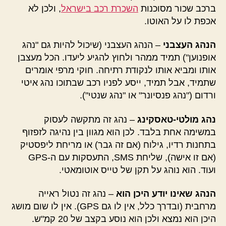
ברכב שכור מסוכנות
השכרת רכב בישראל
, ולכן לא
אכפת לו על האוטו.
הנהג העצבני
– הנהג העצבני (שיכול להיות גם "נהג
אופנוען") תמיד ממהר ולחוץ להגיע ליעדו. הכל מעצבן
אותו ומביא אותו לנקודת רתיחה. חוקי מרפי אומרים
שתמיד, אבל תמיד, ייסע לפניו רכב שבתוכו נהג איטי
ורדום ("נהג פנסיונר" או "נהג שנטי").
נהג מולטי-טאסקינג
– נהג זה מתקשה לעסוק
במשימה אחת בלבד. לכן הוא מגוון בין נהיגה לזפזוף
בתחנות רדיו, גילוח (אם זה גבר) או מריחת ליפסטיק
(אם זו אישה), שליחת SMS, התעסקות עם ה-GPS
ועוד. הוא נוהג על תקן של טייס אוטומאטי.
הנהג שאינו יודע היכן הוא
– נהג זה נטול ראייה
מרחבית (ובדרך כלל, אין לו גם GPS). אין לו שום מושג
היכן הוא נמצא ולכן הוא נוסע בקצב של 20 קמ"ש.