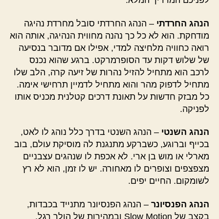
לפניכם המדריך המלא:
הנהג החרדתי
– הנהג החרדתי סובל מחרדת נהיגה
מודחקת. הוא לא כל כך נהנה מחווית הנהיגה, אותה הוא
רואה כחוויה מלחיצה למדי, אפילו אם מדובר בנסיעה
של שלוש דקות עד הסופרמרקט. ברגע שהוא נכנס
לרכב הוא מתחיל להזיל נהרות של זיעה קרה, הלב שלו
מתחיל לדפוק מהר והוא מתחיל לדמיין תרחישי אימה.
כל מבזק חדשות על תאונת דרכים קטלנית מכניס אותו
לפניקה.
הנהג השנטי
– הנהג השנטי בדרך כלל נוהג לו לאט,
בכייף וברוגע, כשברקע מתנגנת לה מוסיקת עולם, בוב
מארלי או מוש בן ארי. לא אכפת לו שנהגים עצבניים
מצפצפים וצופרים לו מאחורה. יש לו זמן, הוא לא רץ
לשומקום. החיים יפים.
הנהג הפנסיונר
– הנהג הפנסיונר מתנייד בכבדות,
בקצב של Slow Motion ובמהירות של הולך רגל.