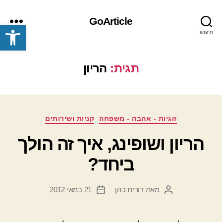
GoArticle
פתח סרגל נגישות
חיפוש
תפריט
תגית:
הריון
קטגוריות
זוגיות - אהבה - משפחה
קניות ושירותים
הריון ושופינג, איך זה הולך
ביחד?
מאת
דורית כהן
21 במאי 2012
המחבר
תאריך
הפוסט
פוסט