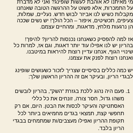
מי מאיתנו לא אוהבת לעשות שופינג? ואני לא מדברת
על התמכרות, אלא פשוט על ההרגשה הטובה שאנחנו
מקבלות כשיש לנו אביזר לבוש חדש. נעליים, שמלות,
צעיפים, תכשיטים, איפור – הכל הולך! יש נשים שככה
הן נרגעות מלחץ, מדאגות, ומהחיים עצמם.
אז למה להפסיק כשאנחנו נכנסות להריון? להיפך!
בהריון יש לנו אפילו עוד יותר דאגות, וגם אז, למרות כל
שינויי הגוף, אנחנו עדיין רוצות להיראות במיטבנו.
ואנחנו רוצות לפנק את עצמנו.
יש כמה כללים בסיסיים שצריך לזכור כשעושים שופינג
לבגדי הריון, ובעיקר אם זה ההריון הראשון שלך:
פעם היה נהוג ללכת בגזרת "השק", בהריון לובשים
משהו גדול, חסר צורה, זונחים את כל כללי
האסתטיקה והעיקר לכסות את הבטן. היום, אם רק
תחפשי קצת, תמצאי בגדים מחמיאים ביותר לכל
תקופת ההריון ואפילו מעצבים/ות שמתמחים בבגדי
הריון בלבד.