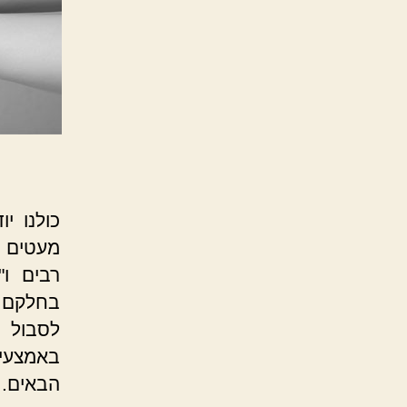
כולנו י
מעטים י
רבים ו"
בחלקם, 
לסבול 
באמצעים
הבאים. א