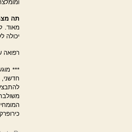
ומומלצת
תה מצמ
מאוד. ל
יכולה ל
רפואה ש
*** מוג
חדשני,
להתבצע 
משולבת
המומחים
כירופרק