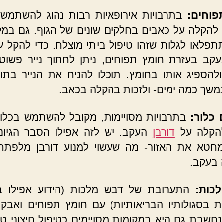
פוחים:
בתרבויות אירופאיות רבות נהוג להשתמש
להקלה על כאבים בחלקים שונים של הגוף. גם במ
תתפלאו לגלות שזהו טיפול ביתי מוצלח. כדי להקל ע
עקב בעזרת חומץ תפוחים, ניתן לחתוך נייר פשוט
להספיג אותו בחומץ. תוכלו להניח את הנייר בתו
שך כמה ימים- ולזכות בהקלה בכאב.
כלור:
בתרבויות מסויימות, מקובל להשתמש בכלו
הקלה על
דורבן
העקב. יש לזה אפילו הסבר הגיוני
מחטא את האזור- מה שעשוי למנוע דורבן מלפתח
בעקב.
כות:
התערובת של דבש מלכות (הידוע אפילו ב
 בסגולותיו הבריאותיות) עם חומץ תפוחים ואבק
נחשבת גם היא במקומות מסויימים כטיפול חיצוני טו