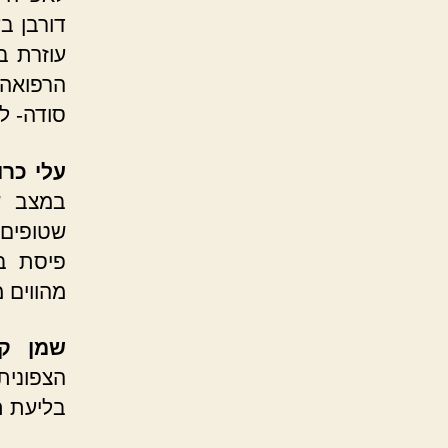
דורבן ב
עוזרת ב
הרפואה 
סודה- ל
עלי כרו
במצב ש
שטופים 
פיסת בד
מהווים 
שמן קו
הצפונית
בליעת ת