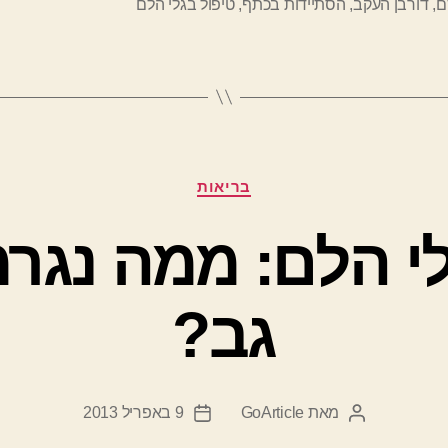
ם
,
דורבן העקב
,
הסתיידות בכתף
,
טיפול בגלי הלם
קטגוריות
בריאות
לי הלם: ממה נגרמ
גב?
מאת
GoArticle
9 באפריל 2013
המחבר
תאריך
הפוסט
פוסט