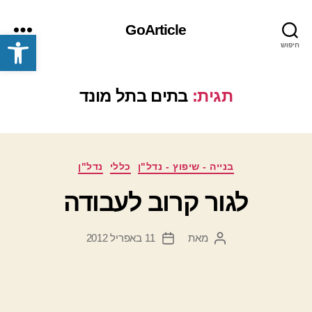
GoArticle
פתח סרגל נגישות
חיפוש
תפריט
תגית:
בתים בתל מונד
קטגוריות
בנייה - שיפוץ - נדל"ן
כללי
נדל"ן
לגור קרוב לעבודה
מאת
11 באפריל 2012
המחבר
תאריך
הפוסט
פוסט