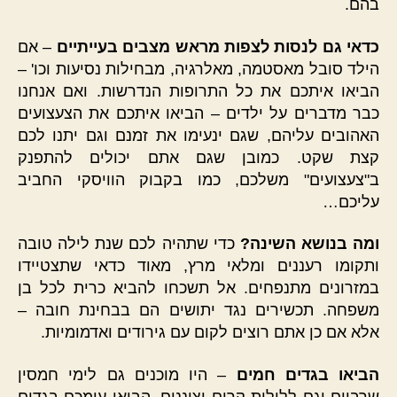
בהם.
כדאי גם לנסות לצפות מראש מצבים בעייתיים
– אם
הילד סובל מאסטמה, מאלרגיה, מבחילות נסיעות וכו' –
הביאו איתכם את כל התרופות הנדרשות. ואם אנחנו
כבר מדברים על ילדים – הביאו איתכם את הצעצועים
האהובים עליהם, שגם ינעימו את זמנם וגם יתנו לכם
קצת שקט. כמובן שגם אתם יכולים להתפנק
ב"צעצועים" משלכם, כמו בקבוק הוויסקי החביב
עליכם…
ומה בנושא השינה?
כדי שתהיה לכם שנת לילה טובה
ותקומו רעננים ומלאי מרץ, מאוד כדאי שתצטיידו
במזרונים מתנפחים. אל תשכחו להביא כרית לכל בן
משפחה. תכשירים נגד יתושים הם בבחינת חובה –
אלא אם כן אתם רוצים לקום עם גירודים ואדמומיות.
הביאו בגדים חמים
– היו מוכנים גם לימי חמסין
שרביים וגם ללילות קרים וצוננים. הביאו עימכם בגדים