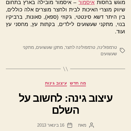
מוגש בחסות
איסמור
– איסמור מובילה בארץ בתחום
שיווק מוצרי האיכות לבית ולחצר מוצרים אלה כוללים,
בין היתר דשא סינטטי, ג'קוזי (ספא), סאונות, ברביקיו
בנוי, מתקני שעשועים לילדים, בקתות עץ, מחסני עץ
ועוד.
טרמפולינה
,
טרמפולינה לחצר
,
מתקן שעשועים
,
מתקני
תגיות
שעשועים
קטגוריות
מה חדש
עיצוב גינות
עיצוב גינה: לחשוב על
השלם
מאת
16 בינואר 2013
המחבר
תאריך