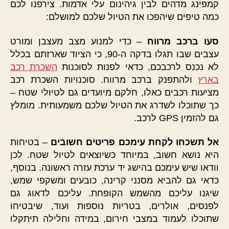
קמפינג מדהים לבין גיהינום עלי אדמות. צירפנו לכם
כמה טיפים שיהפכו את הטיול שלכם למושלם:
סעו ברכב מרווח
– כדי למנוע מצב מעצבן ומורט
עצבים שבו תגלו בדקה ה-90, כי הציוד שארזתם בכלל
לא נכנס לרכבכם, כדאי לפנות לסוכנות
השכרת רכב
בארץ
ולהתפנק ברכב מרווח. סוכנויות השכרת רכב
מציעות רכבים כאלו, חלקם מיועדים גם לטיולי שטח –
כך שתוכלו לשדרג את הטיול שלכם משמעותית. מומלץ
גם להזמין GPS לרכב.
אל תשכחו לקחת עימכם פריטים חשובים
– בטיחות
היא נושא חשוב, במיוחד כשיוצאים לטיול שטח. לכן
וודאו שיש עימכם בהישג יד ערכת עזרה ראשונה. בנוסף,
כדאי גם להביא מסנני קרינה, כובעים ומשקפי שמש,
שיגנו עליכם מהשמש הקופחת. עליכם לדאוג גם
לפנסים, אולרים, בטריות נוספות ועוד, שיבטיחו
שתוכלו לעמוד במצבי חירום, במידה וחלילה תיתקלו