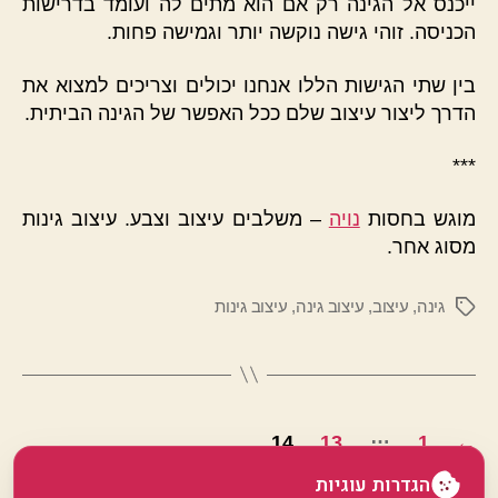
ייכנס אל הגינה רק אם הוא מתים לה ועומד בדרישות
הכניסה. זוהי גישה נוקשה יותר וגמישה פחות.
בין שתי הגישות הללו אנחנו יכולים וצריכים למצוא את
הדרך ליצור עיצוב שלם ככל האפשר של הגינה הביתית.
***
מוגש בחסות
נויה
– משלבים עיצוב וצבע. עיצוב גינות
מסוג אחר.
גינה
,
עיצוב
,
עיצוב גינה
,
עיצוב גינות
תגיות
Posts
…
14
13
1
←
pagination
הגדרות עוגיות