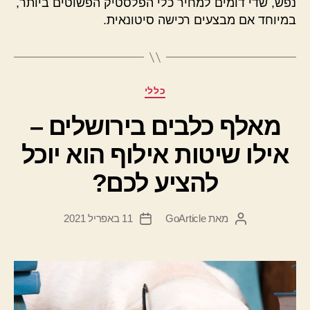
נפש, שדי דומים למחיר כלי הפלסטיק הפשוטים ביותר,
במיוחד אם מבצעים רכישה סיטונאית.
קטגוריות
כללי
מאלף כלבים בירושלים –
אילו שיטות אילוף הוא יוכל
להציע לכם?
מאת
GoArticle
11 באפריל 2021
המחבר
תאריך
הפוסט
פוסט