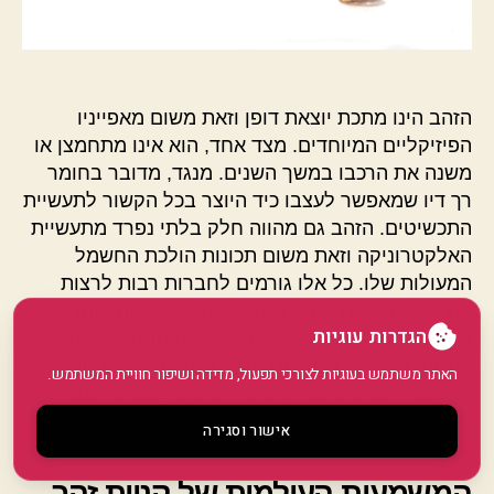
הזהב הינו מתכת יוצאת דופן וזאת משום מאפייניו
הפיזיקליים המיוחדים. מצד אחד, הוא אינו מתחמצן או
משנה את הרכבו במשך השנים. מנגד, מדובר בחומר
רך דיו שמאפשר לעצבו כיד היוצר בכל הקשור לתעשיית
התכשיטים. הזהב גם מהווה חלק בלתי נפרד מתעשיית
האלקטרוניקה וזאת משום תכונות הולכת החשמל
המעולות שלו. כל אלו גורמים לחברות רבות לרצות
לנצל את תכונות הזהב המופלאות כמה שיותר והן
הגדרות עוגיות
מוכנות לקנות חפצים ישנים שעשויים ממתכת זאת,
למחזרם ולשלם תמורתם מחיר נאה. מחפשים חברה
האתר משתמש בעוגיות לצורכי תפעול, מדידה ושיפור חוויית המשתמש.
שמתמחה בהליכי קניית זהב? להלן כל מה שחשוב
לדעת על שירות זה.
אישור וסגירה
המשמעות העולמית של קניית זהב