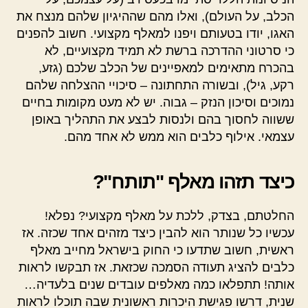
הכלב, על העולם), ואלו מהם שההיגיון שלהם מנצח את
האגו, יודו בטעותם ויפנו למאלף מקצועי. חשוב להפנים
כי סרטוני ההדרכה ברשת לא תמיד מקצועיים, לא
בהכרח מתאימים למאפיינים של הכלב שלכם (גזע,
רקע, גיל), ובשורה התחתונה – סיכויי ההצלחה שלהם
נמוכים וסיכון הנזק – גבוה. יש לא מעט מקומות בחיים
ששווה לחסוך בהם ולנסות לבצע את התהליך באופן
עצמאי. אילוף כלבים הוא ממש לא אחד מהם.
כיצד תזהו מאלף "תותח"?
החלטתם, בצדק, ללכת על מאלף מקצועי? נפלא!
עכשיו כל שנותר הוא להבין כיצד מזהים אחד שכזה. אז
ראשית, חשוב שתדעו כי החוק בישראל מחייב מאלף
כלבים להציג תעודה הסמכה שכזאת. אז תבקשו לראות
אותה! תתפלאו כמה מאלפים עובדים שנים בלעדיה…
שנית, דרשו פגישת היכרות ראשונית שבה תוכלו לראות