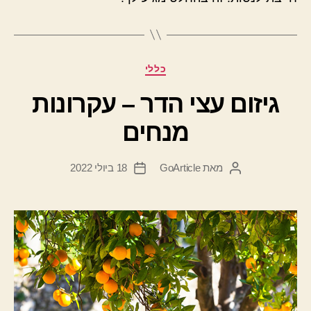
קטגוריות
כללי
גיזום עצי הדר – עקרונות
מנחים
מאת
GoArticle
18 ביולי 2022
המחבר
תאריך
הפוסט
פוסט