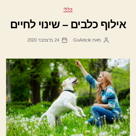
קטגוריות
כללי
אילוף כלבים – שינוי לחיים
מאת
GoArticle
24 בדצמבר 2020
המחבר
תאריך
הפוסט
פוסט