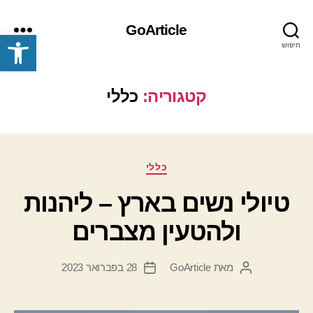
GoArticle
פתח סרגל נגישות
חיפוש
תפריט
קטגוריה:
כללי
קטגוריות
כללי
טיולי נשים בארץ – ליהנות
ולהטעין מצברים
מאת
GoArticle
28 בפברואר 2023
המחבר
תאריך
הפוסט
פוסט