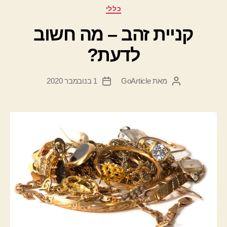
קטגוריות
כללי
קניית זהב – מה חשוב
לדעת?
מאת
GoArticle
1 בנובמבר 2020
המחבר
תאריך
הפוסט
פוסט