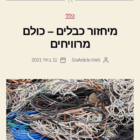
קטגוריות
כללי
מיחזור כבלים – כולם
מרוויחים
מאת
GoArticle
11 ביולי 2021
המחבר
תאריך
הפוסט
פוסט