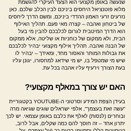
שנעשה באופן מקצועי הוא הצעד העיקרי להגשמת
מלוא פוטנציאל היחסים ביניכם לבין הכלב שלכם. כאן
נזרעים זרעי האמון ההדדי ביניכם, ומשם הדרך ליחסים
של ביטחון ואהבה – קצרה מאי פעם. תהליך האילוף
הוא הדרך המיטבית לגרום לכלבכם להבין מי בעל
הבית, ולא ממקום של כוחניות או שליטה, אלא ממקום
של הבנה ואהבה. תהליך אילוף מקצועי יבהיר לכלבכם
את גבולות המותר והאסור מחד, ומאידך – יבהיר לו
שיש מי שמטפל בו, יש מי שידאג למחסורו, יגונן עליו
בעת הצורך וירעיף עליו אהבה בכל עת.
האם יש צורך במאלף מקצועי?
בעידן הצפת המידע וסרטוני ה-YOUTUBE בקטגוריית
"עשה זאת בעצמך", אלפי ישראלים שוגים שגיאה מרה
ובוחרים (לנסות) לאלף את כלבם באופן עצמאי. יש לכך
יתרון אחד – זה חוסך להם כמה שקלים, אבל לרוב,
הניסיונות הללו יסתיימו בכעס רב (על עצמכם, על