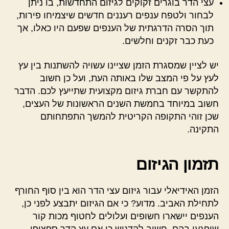
עצי הדר בוגרים זקוקים לגיזום התחדשות, בו ניתן
לבחור ולטפח ענפים רעננים חדשים שיצמיחו פירות,
תוך הסרה הדרגתית של הענפים שפעם היו כאלו, אך
כעת כבר זקנים וחלשים.
יש לציין שמסגרת הזמן שציינו עשויה להשתנות בין עץ
לעץ על פי המצב שלו באותה העת, ועל כן חשוב
להתקשר עם חברת גיזום מקצועית שתייעץ לכם. הדבר
חשוב במיוחד בחמשת השנים הראשונות של העצים,
שכן זוהי התקופה הקריטית להמשך התפתחותם
התקינה.
תזמון הגיזום
הזמן האידיאלי עבור גיזום עצי הדר הוא בין סוף החורף
לתחילת האביב. מדוע? כי אם הגיזום יתבצע לפני כן,
הענפים יישארו חשופים ועלולים לחטוף מכות קור
שיפגעו בהם. חשוב להדגיש כי אם עץ הדר ספציפי