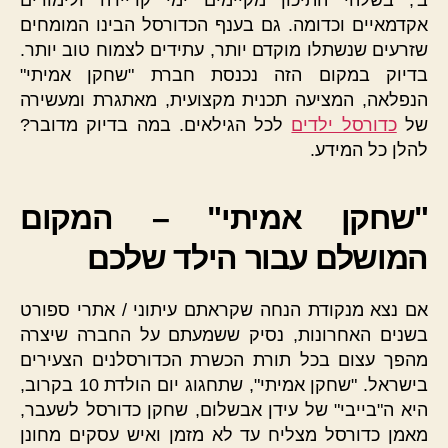
ב', בשלהי התיכון מקיימים ימי קריירה ולימודים
אקדמאיים וכדומה. גם בענף הכדורסל הבינו המומחים
שזרעים שנשתלו מוקדם יותר, עתידים לצמוח טוב יותר.
בדיוק במקום הזה נכנסת חברת "שחקן אמיתי"
הנפלאה, המציעה תכנית מקצועית, מאתגרת ומעשירה
של
כדורסל ילדים
לכל הגילאים. במה בדיוק מדובר?
להלן כל המידע.
"שחקן אמיתי" – המקום
המושלם עבור הילד שלכם
אם נצא מנקודת הנחה שקראתם עיתוני / אתרי ספורט
בשנים האחרונות, נסיק ששמעתם על החברה שיצרה
מהפך עצום בכל תורת הכשרת הכדורסלנים הצעירים
בישראל. "שחקן אמיתי", שתחגוג יום הולדת 10 בקרוב,
היא ה"בייבי" של עידן אבשלום, שחקן כדורסל לשעבר,
מאמן כדורסל מצליח עד לא מזמן ואיש עסקים מחונן