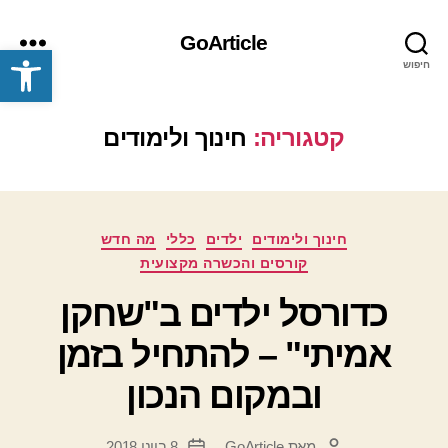
GoArticle
פתח סרגל נגישות
חיפוש
תפריט
קטגוריה:
חינוך ולימודים
קטגוריות
חינוך ולימודים
ילדים
כללי
מה חדש
קורסים והכשרה מקצועית
כדורסל ילדים ב"שחקן
אמיתי" – להתחיל בזמן
ובמקום הנכון
מאת
GoArticle
8 ביוני 2018
המחבר
תאריך