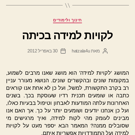
רפואה"
קטגוריות
חינוך ולימודים
לקויות למידה בכיתה
מאת
hatzala4u
30 באפריל 2012
המחבר
תאריך
הפוסט
פוסט
המושג 'לקויות למידה' הוא מושג שאנו מרבים לשמוע,
במקומות שונים ובהקשרים שונים. הנושא מעורר עניין
רב בקרב התקשורת, למשל, ועל כן לא אחת אנו קוראים
כתבה או שומעים תכנית רדיו שעוסקת בכך. בשנים
האחרונות עלתה המודעות לאבחון וטיפול בבעיות כאלו,
ועל כן אנחנו יודעים ושומעים יותר על כך. אך האם אנו
מבינים לעומק מהי לקות למידה, ואיך מרגישים מי
שסובלים ממנה? המאמר הבא יספר מעט על לקויות
למידה ועל התמודדויות אפשריות איתם.