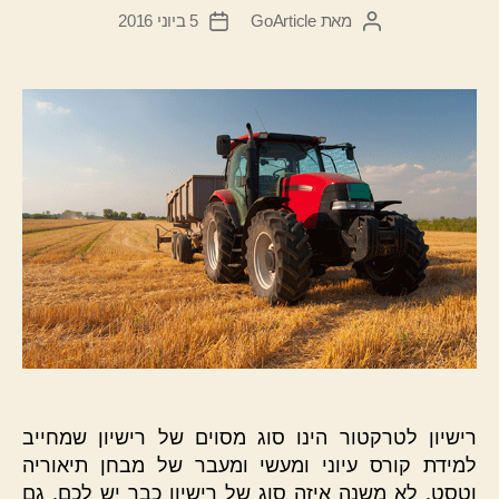
מאת
GoArticle
5 ביוני 2016
המחבר
תאריך
הפוסט
פוסט
רישיון לטרקטור הינו סוג מסוים של רישיון שמחייב
למידת קורס עיוני ומעשי ומעבר של מבחן תיאוריה
וטסט. לא משנה איזה סוג של רישיון כבר יש לכם, גם