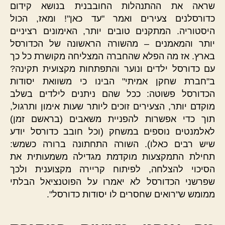
שראה את ההתנהלות החובבנית בנושא קידום
כדורסלנים צעירים ואמר "עד כאן"! ומאז, הכול
היסטוריה. המתקנים טובים יותר, האימונים רציניים
יותר והמאמנים – מהשורה הראשונה של הכדורסל
בארץ. אז מה הפלא שהחברה המצליחה מקושרת כל כך
עם כדורסל ילדים ונוער והתפתחות מקצועית תקינה?
ב"חברת שחקן אמיתי" הבינו כי משוואת יסודות
הכדורסל פשוטה: ככל שהם ניתנים לילדים בשלב
מוקדם יותר, הצעירים זוכים ליותר שעות אימון ותרגול,
תוך כדי אפשרות להפניית משאבים (בראשם זמן)
לאלמנטים נוספים במשחק (וכל חובב כדורסל יודע
שיש רבים כאלו). השורה התחתונה ברורה כשמש:
תחילת התמקצעות מוקדמת מגדילה משמעותית את
הסיכוי להצלחה, לפיתוח קריירה מקצוענית ולכך
שפרשני הכדורסל לא יאמרו על הפוטנציאל הבלתי
ממומש ש"רואים שחסרים לו יסודות כדורסל".