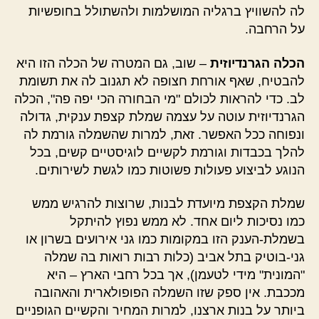
לה להשוויץ ברגליה המושלמות ולהשתולל בחופשיות
על הרחבה.
הכלה הגרנדיוזית
– שוב, גם המטרה של הכלה הזו היא
להבטיח, שאף אורחת חצופה לא תגנוב לה את תשומת
לב. כדי להראות לכולם "מי הבחורה הכי יפה פה", הכלה
הגרנדיוזית עוטה על עצמה שמלת קצפת ענקית, גדולה
ונפוחה ככל האפשר. זאת, למרות שהשמלה גורמת לה
להלך בכבדות וגורמת לקשיים לוגיסטיים קשים, בכל
הנוגע לביצוע פעולות פשוטות כמו לגשת לשירותים.
שמלת הקצפת מיועדת לבנות, שרוצות להרגיש ממש
כמו נסיכות ליום אחד. לא ממש נפוץ להיתקל
בשמלת-הענק הזו במקומות כמו גני אירועים בשרון או
גני-בוטיק בתל אביב (כלות רבות רואות בה שמלה
"המונית" מידי לטעמן), אך בכל רחבי הארץ – היא
מככבת. אין ספק שזו השמלה הפופולארית והאהובה
ביותר על בנות ארצנו, למרות המחיר והקשיים הגופניים