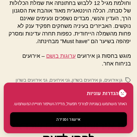
וחולמת מגיל 12 ללבוש בחתונתה את שמלת הכלולות
של סבתה. הכלה הוינטאג'ית מאוד אוהבת את הסגנון
הרך, העדין והנשי, מבדים נשפכים ונעימים שאינם
נוקשים. האביזרים בעיניה משחקים תפקיד ענק לא
פחות מהשמלה הייחודית. כפפות תחרה עדינות ומסרק
יפהפה בשיער הם "Must have" מבחינתה.
מוגש בחסות גן אירועים
ערוגות בושם
– אירועים
בניחוח אחר.
גן אירועים
,
גן אירועים בשרון
,
גני אירועים
,
גני אירועים בשרון
תגיות
הגדרות עוגיות
האתר משתמש בעוגיות לצורכי תפעול, מדידה ושיפור חוויית המשתמש.
קטגוריות
גני אירועים
חתונה
אישור וסגירה
גן אירועים: דברים שכדאי