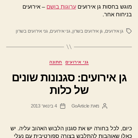
מוגש בחסות גן אירועים
ערוגות בושם
– אירועים
בניחוח אחר.
גן אירועים
,
גן אירועים בשרון
,
גני אירועים
,
גני אירועים בשרון
תגיות
קטגוריות
גני אירועים
חתונה
גן אירועים: סגנונות שונים
של כלות
מאת
GoArticle
4 בינואר 2013
המחבר
תאריך
הפוסט
פוסט
כיום, לכל בחורה יש את סגנון הלבוש האהוב עליה. יש
כאלו שאוהבות להתלבש בצורה ספורטיבית עם נעלי