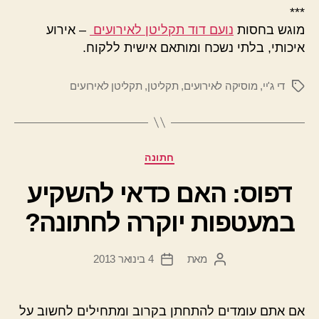
***
מוגש בחסות
נועם דוד תקליטן לאירועים
– אירוע
איכותי, בלתי נשכח ומותאם אישית ללקוח.
די ג'יי
,
מוסיקה לאירועים
,
תקליטן
,
תקליטן לאירועים
תגיות
קטגוריות
חתונה
דפוס: האם כדאי להשקיע
במעטפות יוקרה לחתונה?
מאת
4 בינואר 2013
המחבר
תאריך
הפוסט
פוסט
אם אתם עומדים להתחתן בקרוב ומתחילים לחשוב על