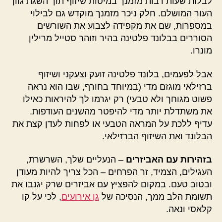
לבלות שעות רבות מזמנך במיטות שיזוף תוך השגת גוון
העור המושלם. חלק ניכר מזמנך מוקדש גם לבילוי
במספרות, שם את מקפידה לצבוע את השורשים
הסוררים בבלונד פלטינה בהיר וזוהר סטייל מרילין
מונרו.
אבל לפעמים, בלונד פלטינה זועק וצעקני ושיזוף
ברזילאי מוגזם מדי (במיוחד בחורף, שבו הוא נראה
פשוט מגוחך ולא טבעי) רק יגרמו לך להיראות כאילו
את משתדלת יותר מדי להיפטר מהשנים העודפות.
עדיף ללכת על המראה הטבעי או לפחות לעדן קצת את
הבלונד ואת השיזוף הברזילאי.
בזהירות עם האביזרים
– הנעליים שלך, השרשרת,
העגילים, הצמיד, זר הפרחים – הכל צריך להיות מעודן
ובטוב טעם. במקום להפציץ עם אביזרים שרק יגנבו את
תשומת הלב ממך, הנסיכה של
גן אירועים
, לכי על קו
קלאסי ונאה.