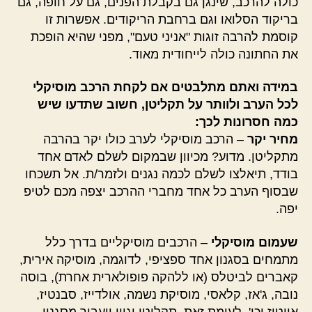
כולה להרכב, שינגן גם בקבלת הפנים, גם על חופה, גם
בריקוד הסלואו וגם ברחבת הריקודים. אפשרות זו
קוסמת להרבה זוגות "אניני טעם", מפני שהיא הופכת
את החתונה כולה לייחודית מאוד.
במידה ואתם מתלבטים אם לקחת הרכב מוסיקלי
לכל הערב ולוותר על תקליטן, חשוב שתדעו שיש
כמה חסרונות לכך:
מחיר יקר
– הרכב מוסיקלי לערב כולו יקר בהרבה
מתקליטן. מדוע? מכיוון שבמקום לשלם לאדם אחד
בודד, תיאלצו לשלם לכמה נגנים ולזמר/ת. אל תשכחו
שבסוף הערב כל אחד מחברי ההרכב יצפה מכם לטיפ
יפה.
שעמום מוסיקלי
– הרכבים מוסיקליים בדרך כלל
מתמחים בסגנון אחד ספציפי, לדוגמה, מוסיקה אירית,
קאברים לביטלס (או ללהקה פופולארית אחרת), בוסה
נובה, ג'אז, קלאסי, מוסיקת נשמה, אולדייז, סבנטיז,
אייטיז וכו'. לעומת זאת, תקליטן יגוון ויעבור מסגנון