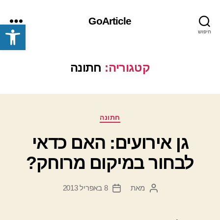
GoArticle
פתח סרגל נגישות
חיפוש
תפריט
קטגוריה:
חתונה
קטגוריות
חתונה
גן אירועים: האם כדאי
לבחור במיקום מרוחק?
מאת
8 באפריל 2013
המחבר
תאריך
הפוסט
פוסט