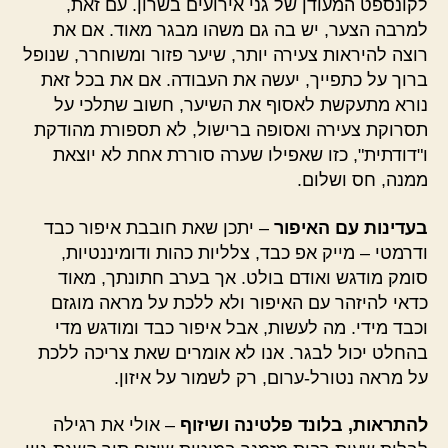
לקונספט המעודן של גני אירועים בשרון. עם זאת,
למרבה הצער, יש בה גם משהו מבגר מאוד. אם את
רוצה להיראות צעירה יותר, שיער פזור ומשוחרר, שנופל
ברוך על כתפייך, יעשה את העבודה. אם את בכל זאת
נורא מתעקשת לאסוף את השיער, חשוב שתלכי על
תסרוקת צעירה ואסופה ברישול, לא תספורת מהודקת
ו"דודתית", כזו שאפילו שערה סוררת אחת לא יוצאת
ממנה, חס ושלום.
בעדינות עם האיפור
– יתכן שאת חובבת איפור כבד
ודרמטי – מייק אפ כבד, צלליות כהות ודומיננטיות,
סומק מודגש ואודם בולט. אך בערב חתונתך, מאוד
כדאי להיזהר עם האיפור ולא ללכת על מראה מוגזם
וכבד מידי. מה לעשות, אבל איפור כבד ומודגש מדי
בהחלט יכול לבגר. אנו לא אומרים שאת צריכה ללכת
על מראה נטורל-ערום, רק לשמור על איזון.
להתראות, בלונד פלטינה ושיזוף
– אולי את רגילה