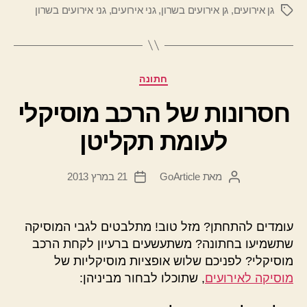
גן אירועים
,
גן אירועים בשרון
,
גני אירועים
,
גני אירועים בשרון
תגיות
קטגוריות
חתונה
חסרונות של הרכב מוסיקלי
לעומת תקליטן
מאת
GoArticle
21 במרץ 2013
המחבר
תאריך
הפוסט
פוסט
עומדים להתחתן? מזל טוב! מתלבטים לגבי המוסיקה
שתשמיעו בחתונה? משתעשעים ברעיון לקחת הרכב
מוסיקלי? לפניכם שלוש אופציות מוסיקליות של
מוסיקה לאירועים
, שתוכלו לבחור מביניהן: