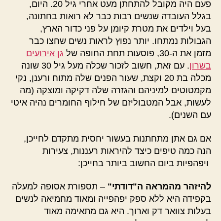
פעם היה מקובל להתחתן מעט אחרי גיל 20. היום,
בגלל העובדה שנשים רבות כבר לא רואות בחתונה,
בעל וילדים את מטרת קיומן על פני כדור הארץ,
הגבולות נמתחו. יותר נפוץ לראות נשים שחצו כבר
מזמן את ה-30, פוסעות תחת החופה של
גן אירועים
בשרון
. עם זאת, חשוב לזכור שכלה מעל גיל 30 שונה
מכלה בת 20 וקצת, שעור הפנים שלה מתוח ורענן, נקי
מקמטוטים למיניהם והגזרה שלה דקיקה ומוצקה (מה
לעשות, אבל המטבוליזם של חילוף החומרים נהיה איטי
עם השנים).
אם גם אתן מתחתנות בעשור יחסית מתקדם לחייכן,
הנה כמה טיפים כיצד להיראות רעננות, צעירות
ויפהפיות ביום החשוב ביותר בחייכן:
להיזהר מהמראה ה"דודתי"
– תספורת אסופה למעלה
בקפידה היא ללא ספק יפהפייה ומאוד מחמיאה לנשים
בעלות צוואר דק וארוך. היא גם מתאימה מאוד