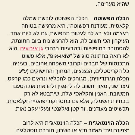
שהיא מערימה.
הכלה הפשוטה
– הכלה הפשוטה לובשת שמלה
קלאסית, מעודנת ו"פשוטה". היא מרגישה בטוחה
בעצמה ולא בא לה לעטות תחפושת, גם לא ליום אחד.
העיקרון הכי חשוב לה, הוא להרגיש נוח ביום חתונתה,
להסתובב בחופשיות ובטבעיות ברחבי
גן אירועים
. היא
לא רואה בחתונה סוג של "שואו-אופ", אלא פשוט
התכנסות של חברים וקרובי משפחה אהובים. בעיניה,
כל הקריסטלים, הנצנצים, המחוך והחישוקים (ע"ע
הכלה הגרנדיוזית), מגוחכים להפליא ונראים כמו קרקס.
מצד שני, מאוד חשוב לה להפגין ולהראות את הטעם
המשובח, האנין והקלאסי שלה, שיתבטא לא רק
בבחירת השמלה, אלא גם בתסרוקת יפהפייה וקלאסית,
תכשיטים מעודנים, זר קטן ואלגנטי ונעלי עקב נאות.
הכלה הוינטאג'ית
– הכלה הוינטאג'ית היא לרוב
"צפונבונית" מאזור ת"א או השרון, חובבת נוסטלגיה