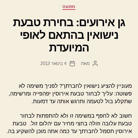
קטגוריות
חתונה
גן אירועים: בחירת טבעת
נישואין בהתאם לאופי
המיועדת
מאת
4 בינואר 2013
המחבר
תאריך
הפוסט
פוסט
מעוניין להציע נישואין לחברתך? לפניך משימה לא
פשוטה: עליך לבחור טבעת אירוסין יפהפייה ומרשימה,
שתקלע בול לטעמה ותרגש אותה עד דמעות.
חשוב לא לחפף במשימה זו ולא להתפתות לבחור
טבעת עלובה וזולה בחצי מחיר עם יהלום זול. טבעת
אירוסין תסמל לחברתך עד כמה אתה מוכן להשקיע בה.