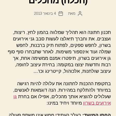
(הכלה) מהכלים
מאת
4 בינואר 2013
המחבר
תאריך
הפוסט
פוסט
תכנון חתונה הוא תהליך שמלווה בהמון לחץ, ריצות,
ועצבים. את וחברך תיאלצו לעשות סבב גני אירועים
בשרון, לחפש ספקים, לפתוח תיק ברבנות, לחפש
שמלה ועוד אינספור משימות. לאחר שתבחרו סוף סוף
גן אירועים בשרון, תיפטרו אמנם ממשימה אחת, אך
רבות וחדשות יצוצו במקומה: בחירת עיצוב לחופה,
עיצוב שולחנות, אלכוהול, קייטרינג וכו'…
בתקופת ההכנות לחתונה את עלולה להיות רגישה
במיוחד ולהתלקח במהירות. הנה דוגמאות לאנשים,
שעלולים להוציא אותך מהכלים, אפילו אם בחרת
גן
אירועים בשרון
מיוחד ויחיד במינו:
החתן המיועד:
בעלך העתידי ממש אינו משתף פעולה