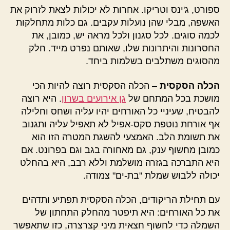
ספורט, ג'ינס וטריקו. אחרות לא יכולות לצאת לזרוק את
האשפה, מבלי שהן נועלות עקבים. גם כלות מתחלקות
לכמה סוגים. לכל סגנון ולכל מראה יש, כמובן, את
החסרונות והיתרונות שלו, שאותם נפרט מייד. חלק
מהסוגים משתלבים בשלמות ביחד.
הכלה הסקסית
– הכלה הסקסית רוצה להיות הכי
מושכת בכל המתחם של
גן אירועים בשרון
. היא רוצה
להבטיח, שעיניי כל האורחים יהיו עליה ושחס וחלילה
אף אורחת נוטפת סקס-אפיל לא תאפיל עליה ותגנוב
את תשומת הלב. האמצעי להשגת המטרה הזו הוא
כמובן מחשוף ענק, גם מאחורה בגב וגם בפרונט. אם
היא התברכה בגזרה מושלמת וללא רבב, היא בהחלט
יכולה ללבוש שמלת "בת-ים" צמודה.
עם תחילת הריקודים, הכלה הסקסית תפתיע ותדהים
את כל האורחים: היא תיפטר מהחלק התחתון של
השמלה כדי לחשוף חצאית מיני קצרצרה, כזו שתאפשר