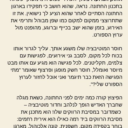
בתכנון החתונה. נראה, שהוא חושב כי תפקידו בארגון
החתונה הסתיים לאחר שהוא הציע לך נישואין. את זו
שתתרוצצי ממקום למקום כמו שפן מבוהל ותרימי את
האירוע, בזמן שהוא ישב בכייף וברוגע, מהופנט מול
ערוץ הספורט.
חוסר המוטיבציה שלו משגע אותך. עליך לגרור אותו
בכוח לכל מקום, לסבב גני אירועים, לפגישות עם
צלמים, תקליטנים. לכל פגישה הוא מגיע עם אותו מבט
מיוסר ואומלל, חוסר חשק מופגן ופרצוף שאומר "מתי
הפגישה הזאת כבר תיגמר ואני אוכל לחזור לערוץ
הספורט שלי?".
הפיצוץ קורה כמה ימים לפני החתונה, כשאת מגלה
שחברך האדיש הופך לנלהב וחדור מוטיבציה –
כשמדובר במסיבת הרווקים שלו! הוא מתכנן את
מסיבת הרווקים ביד רמה כאילו הוא אירית רחמים:
בוחר בקפידה מקום, חשפנית, קונה אלכוהול, מארגן