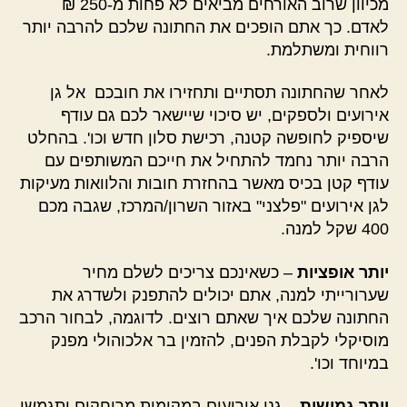
מכיוון שרוב האורחים מביאים לא פחות מ-250 ₪
לאדם. כך אתם הופכים את החתונה שלכם להרבה יותר
רווחית ומשתלמת.
לאחר שהחתונה תסתיים ותחזירו את חובכם אל גן
אירועים ולספקים, יש סיכוי שיישאר לכם גם עודף
שיספיק לחופשה קטנה, רכישת סלון חדש וכו'. בהחלט
הרבה יותר נחמד להתחיל את חייכם המשותפים עם
עודף קטן בכיס מאשר בהחזרת חובות והלוואות מעיקות
לגן אירועים "פלצני" באזור השרון/המרכז, שגבה מכם
400 שקל למנה.
יותר אופציות
– כשאינכם צריכים לשלם מחיר
שערורייתי למנה, אתם יכולים להתפנק ולשדרג את
החתונה שלכם איך שאתם רוצים. לדוגמה, לבחור הרכב
מוסיקלי לקבלת הפנים, להזמין בר אלכוהולי מפנק
במיוחד וכו'.
יותר גמישות
– גני אירועים במקומות מרוחקים יתגמשו