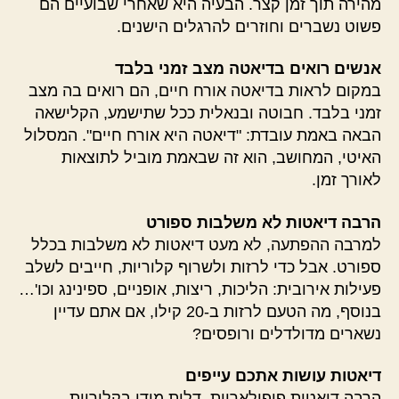
מהירה תוך זמן קצר. הבעיה היא שאחרי שבועיים הם
פשוט נשברים וחוזרים להרגלים הישנים.
אנשים רואים בדיאטה מצב זמני בלבד
במקום לראות בדיאטה אורח חיים, הם רואים בה מצב
זמני בלבד. חבוטה ובנאלית ככל שתישמע, הקלישאה
הבאה באמת עובדת: "דיאטה היא אורח חיים". המסלול
האיטי, המחושב, הוא זה שבאמת מוביל לתוצאות
לאורך זמן.
הרבה דיאטות לא משלבות ספורט
למרבה ההפתעה, לא מעט דיאטות לא משלבות בכלל
ספורט. אבל כדי לרזות ולשרוף קלוריות, חייבים לשלב
פעילות אירובית: הליכות, ריצות, אופניים, ספינינג וכו'…
בנוסף, מה הטעם לרזות ב-20 קילו, אם אתם עדיין
נשארים מדולדלים ורופסים?
דיאטות עושות אתכם עייפים
הרבה דיאטות פופולאריות, דלות מידי בקלוריות