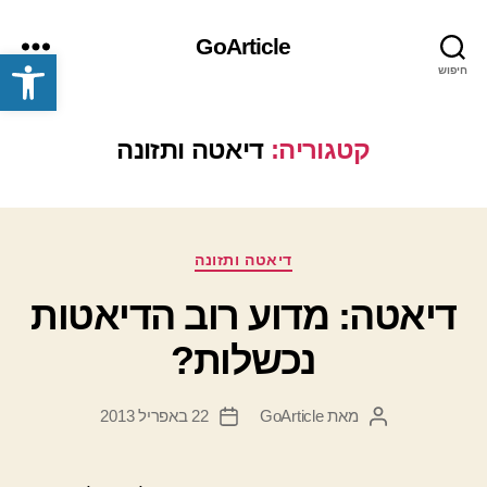
GoArticle
פתח סרגל נגישות
חיפוש
תפריט
קטגוריה:
דיאטה ותזונה
קטגוריות
דיאטה ותזונה
דיאטה: מדוע רוב הדיאטות
נכשלות?
מאת
GoArticle
22 באפריל 2013
המחבר
תאריך
הפוסט
פוסט