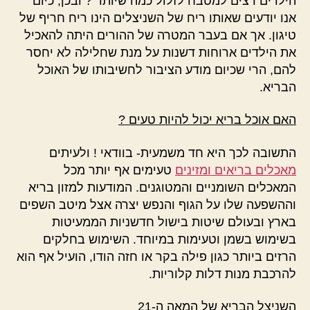
הילדים רצים למטבח לזלול כמה שיותר ? ובכן, כיום
אנו יודעים שאותו ריח של השניצלים הינו ריח חריף של
טיגון. אך אם בעבר המטרה של ההורים היתה להאכיל
את הילדים ארוחות דשנות על מנת שחלילה לא יחסר
להם, הרי שכיום מודע הציבור לחשיבותו של האוכל
הבריא.
האם אוכל בריא יכול להיות טעים ?
התשובה לכך היא חד משמעית- בוודאי ! ולעיתים
מאכלים בריאים ומזינים
טעימים אף יותר מכל
המאכלים השומניים והמטוגנים. המודעות למזון בריא
וההשפעה שלו על הגוף והנפש יצרה אצל מיטב השפים
בארץ ובעולם שיטות בישול חדשניות הממעיטות
בשימוש בשמן וטעימות במיוחד. השימוש בחלקים
הרזים ביותר כגון פילה בקר או חזה הודו, הועיל אף הוא
להרכבת מנות דלות קלוריות.
השניצל הבריא של המאה ה-21