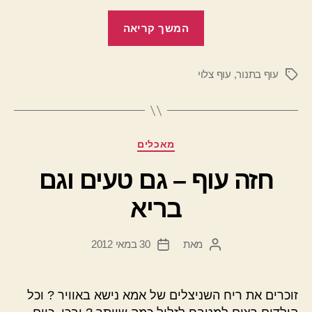
"עוף
המשך קריאה
צלוי
–
עוף בתנור
,
עוף צלוי
גם
תגיות
טעים
וגם
בריא"
קטגוריות
מאכלים
חזה עוף – גם טעים וגם
בריא
מאת
30 במאי 2012
המחבר
תאריך
הפוסט
פוסט
זוכרים את ריח השניצלים של אמא נישא באוויר ? וכל