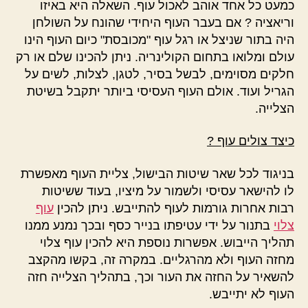
כמעט כל אחד אוהב לאכול עוף. השאלה היא באיזו
וריאציה ? אם בעבר העוף היחידי שהונח על השולחן
היה בתור שניצל או רגל עוף "מכובסת" כיום העוף הינו
עולם ומלואו בתחום הקולינריה. ניתן להכינו שלם או רק
חלקים מסוימים, לבשל בסיר, לטגן, לצלות, לשים על
הגריל ועוד. אולם העוף העסיסי ביותר יתקבל בשיטת
הצלייה.
כיצד צולים עוף ?
בניגוד לכל שאר שיטות הבישול, צליית העוף מאפשרת
לו להישאר עסיסי ולשמור על מיציו, בעוד ששיטות
רבות אחרות גורמות לעוף להתייבש. ניתן להכין
עוף
צלוי
בתנור על ידי עטיפתו בנייר כסף ובכך נמנע ממנו
תהליך הייבוש. אפשרות נוספת היא להכין עוף צלוי
מחזה העוף ולא מהרגליים. במקרה זה, בקשו מהקצב
להשאיר על החזה את העור וכך, בתהליך הצלייה חזה
העוף לא יתייבש.