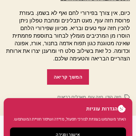
כיום, אין צורך בפירורי לחם ואף לא בשמן. בעזרת
פרוסת חזה עוף, מעט תבלינים ומחבת טפלון ניתן
להכין חזה עוף טעים ובריא. מכיוון שפירורי הלחם
הוסרו מן המרכיבים מומלץ לבחור בתוספת פחמתית
שאינה מטוגנת כגון תפוח אדמה בתנור, אורז, אפונה
וכדומה. כל זאת בשילוב סלט חי ומרענן יצרו את ארוחת
הצהריים הבריאה והטעימה שלכם.
"חזה
המשך קריאה
עוף
–
חזה הודו
,
חזה עוף
,
מאכלים בריאים
גם
תגיות
טעים
הגדרות עוגיות
וגם
האתר משתמש בעוגיות לצורכי תפעול, מדידה ושיפור חוויית המשתמש.
בריא"
© 2026
GoArticle
למעלה
↑
אישור וסגירה