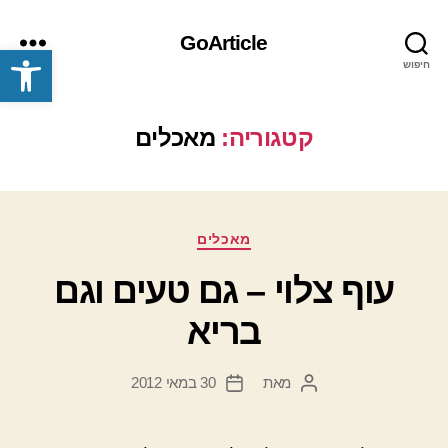
GoArticle
פתח סרגל נגישות
חיפוש
תפריט
קטגוריה:
מאכלים
קטגוריות
מאכלים
עוף צלוי – גם טעים וגם
בריא
מאת
30 במאי 2012
המחבר
תאריך
הפוסט
פוסט