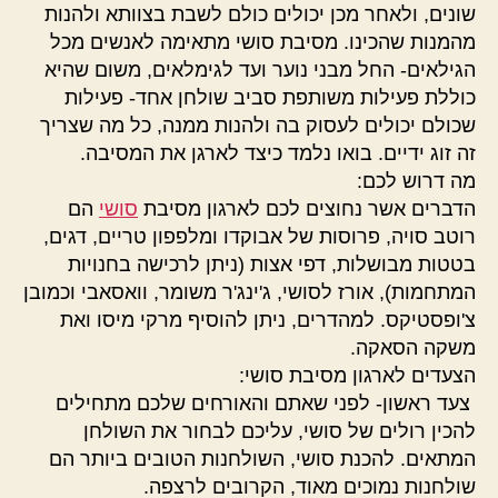
שונים, ולאחר מכן יכולים כולם לשבת בצוותא ולהנות
מהמנות שהכינו. מסיבת סושי מתאימה לאנשים מכל
הגילאים- החל מבני נוער ועד לגימלאים, משום שהיא
כוללת פעילות משותפת סביב שולחן אחד- פעילות
שכולם יכולים לעסוק בה ולהנות ממנה, כל מה שצריך
זה זוג ידיים. בואו נלמד כיצד לארגן את המסיבה.
מה דרוש לכם:
הדברים אשר נחוצים לכם לארגון מסיבת
סושי
הם
רוטב סויה, פרוסות של אבוקדו ומלפפון טריים, דגים,
בטטות מבושלות, דפי אצות (ניתן לרכישה בחנויות
המתחמות), אורז לסושי, ג'ינג'ר משומר, וואסאבי וכמובן
צ'ופסטיקס. למהדרים, ניתן להוסיף מרקי מיסו ואת
משקה הסאקה.
הצעדים לארגון מסיבת סושי:
צעד ראשון- לפני שאתם והאורחים שלכם מתחילים
להכין רולים של סושי, עליכם לבחור את השולחן
המתאים. להכנת סושי, השולחנות הטובים ביותר הם
שולחנות נמוכים מאוד, הקרובים לרצפה.