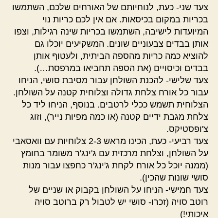
צעד שני- כעת, לנוחיותם של האורחים שלכם, השתמשו
בכריות במקום בכיסאות. אם אין לכם כריות נוי
המיועדות לישיבה, השתמשו בכריות שינה רגילות, וצפו
אותן בבדים צבעוניים שונים. המשקיעים יוכלו גם
להוציא כמה כריות מהספה הביתית, ולעטוף אותן
בבדים וכיסויים (את הספה תחביאו במרפסת…).
צעד שלישי- להכנת השולחן עבור מסיבת סושי, הניחו
עבור כל אורח צלחת גדולה וצלוחית קטנה על השולחן.
הצלוחית תשמש ככלי לרטבים. בנוסף, הניחו ליד כל
צלחת מגבת ידיים קטנה (או כמה מפיות נייר), וזוג
צ'ופסטיקס.
צעד רביעי- כעת, הכינו מראש 2-3 צלוחיות עם וואסאבי
על השולחן, וצלחת מרכזית עם ג'ינג'ר משומר בחומץ
(ממנה יוכל כל אורח לקחת ג'ינג'ר כחפצו עבור מנות
סושי שונות שהכין).
צעד חמישי- הניחו על השולחן בקבוק או שניים של
רוטב סויה (זכרו- סושי יש לטבול רק ברוטב סויה
איכותי!)