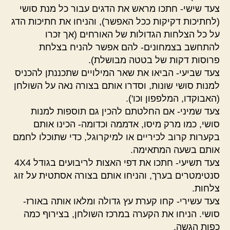
צעד שישי- חתכו מראש את הדגים עבור כל מנת סושי
(לחתיכות דקיקות ככל האפשר), והניחו את חתיכות הדג
על כל הצלחות הגדולות של האורחים (אך זכרו
להתחשב בצמחונים- להם אפשר להניח בצלחת
פרוסות דקות של בטטה מבושלת).
צעד שביעי- הביאו את שאר המילויים שתכננתן להכניס
למנות סושי שונות, וסדרו אותם בצורה נאה על השולחן
(האבוקדו, המלפפון וכו').
צעד שמיני- אם החלטתם להכין גם תוספות למנות
סושי, כמו מרק מיסו, אדממה וכדומה- הכינו אותם
בקערות קרוב לכיריים או למיקרוגל, כדי שתוכלו לחמם
אותם בשעה המתאימה.
צעד תשיעי- חתכו את דפי האצות לריבועים בגודל 4
4
X
סנטימטרים בערך, והניחו אותם בצורה אסתטית על זוג
צלחות.
צעד עשירי- קחו קערת עץ גדולה ומלאו אותה באורז-
סושי. הניחו את הקערה במרכז השולחן, בצירוף כמה
כפות הגשה.