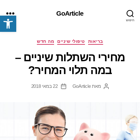
GoArticle
פתח סרגל נגישות
חיפוש
תפריט
קטגוריות
בריאות
טיפולי שיניים
מה חדש
מחירי השתלות שיניים –
במה תלוי המחיר?
מאת
GoArticle
22 במאי 2018
המחבר
תאריך
הפוסט
פוסט