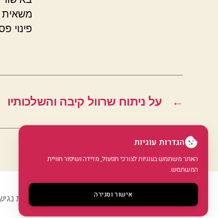
משאית א
פינוי פ
←
על ניתוח שרוול קיבה והשלכותיו
הגדרות עוגיות
האתר משתמש בעוגיות לצורכי תפעול, מדידה ושיפור חוויית
המשתמש.
אישור וסגירה
© 2026
GoArticle
מדיניות פרטיות
•
הצהרת נגיש