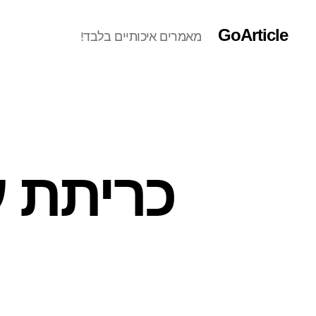
GoArticle
מאמרים איכותיים בלבד!
כריתת ע