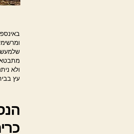
באינספו
ומרשימי
שלמעשה,
מתבטאת 
ולא נית
עץ בבית
הנס
כרי