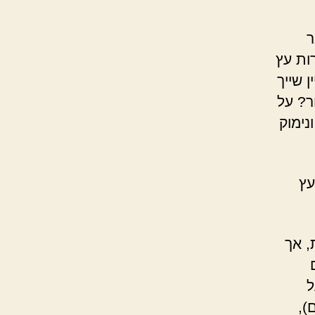
ר
ות עץ
 שייך
ר? על
נימוק
עץ
, אך
ל
),