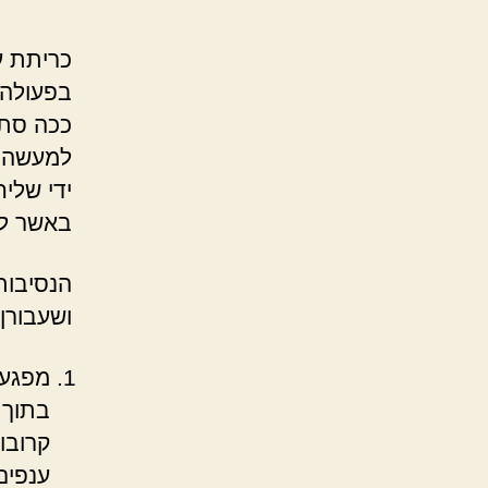
כריתת ע
בפעולה 
ככה סתם
למעשה ל
ידי שלי
באשר לנ
הנסיבות
ושעבורן 
מפגע 
בתוך 
קרובו
ענפים