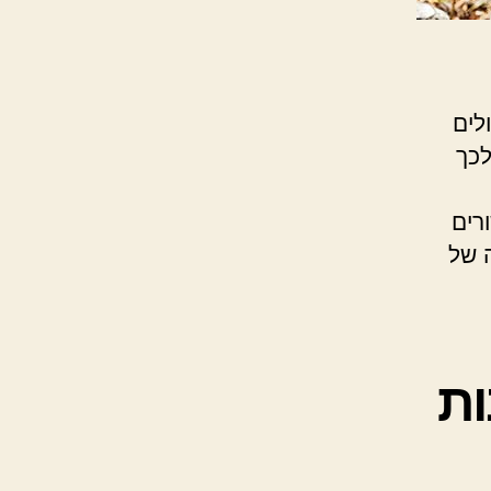
לים
לכך
רים
ה של
ות