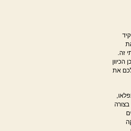
יד
ת
 זה.
הכיוון
לכם את
לאו,
בצורה
ם
ה