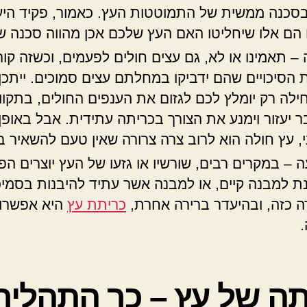
סכנה ממשית של התמוטטות העץ. כאמור, פקיד היע
יו הם אלו שיחליטו האם העץ שלכם אכן מהווה סכנה ש
– תאמינו או לא, גם עצים חולים לפעמים, וכשזה קור
 הסיכויים שהם ידביקו במחלתם עצים סמוכים. ייתכן
לה רק יומלץ לכם לגזום את הענפים החולים, בתקוו
 יעזור וימנע את הצורך בכריתה עתידית. אבל באופן
י, עץ חולה הוא לרוב צרה צרורה שאין טעם להשאיר ב
 – במקרים רבים, שורשיו או גזעו של העץ יוצרים ה
ת למבנה קיים, או למבנה אשר עתיד להיבנות בסמיכ
 כזה, ובהיעדר ברירה אחרת,
כריתת עץ
היא אפשרו
.
תה של עץ – כך התהליך