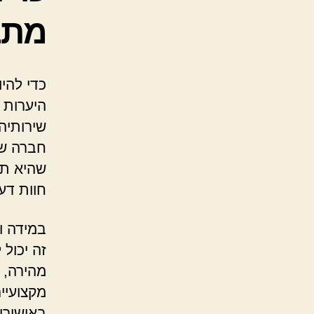
מתב
כדי להי
היערות 
שירותיה
חברה שכ
שהיא תמ
חוות דע
במידה ו
זה יכול
מהירה, 
מקצועיי
באישורי