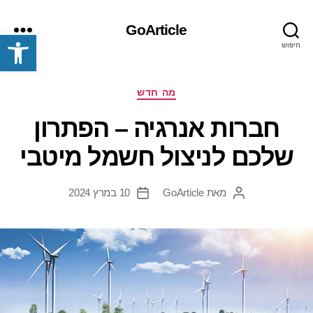
GoArticle
פתח סרגל נגישות
חיפוש
תפריט
קטגוריות
מה חדש
חברות אנרגיה – הפתרון
שלכם לניצול חשמל מיטבי
מאת
GoArticle
10 במרץ 2024
המחבר
תאריך
הפוסט
פוסט