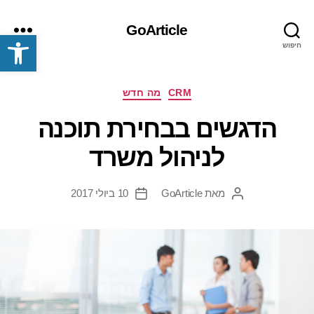
GoArticle
פתח סרגל נגישות
חיפוש
תפריט
קטגוריות
CRM
מה חדש
הדגשים בבחירת תוכנה
לניהול משרד
מאת
GoArticle
10 ביולי 2017
המחבר
תאריך
הפוסט
פוסט