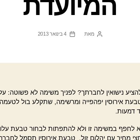
המיועדת
מאת
4 בינואר 2013
המחבר
תאריך
הפוסט
פוסט
 להציע נישואין לחברתך? לפניך משימה לא פשוטה: על
בעת אירוסין יפהפייה ומרשימה, שתקלע בול לטעמה
 דמעות.
 לחפף במשימה זו ולא להתפתות לבחור טבעת עלו
חצי מחיר עם יהלום זול. טבעת אירוסין תסמל לחברת