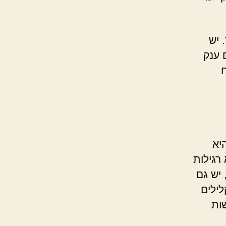
 יש
 ענק
יא
רגילות
 יש גם
לילים
ות