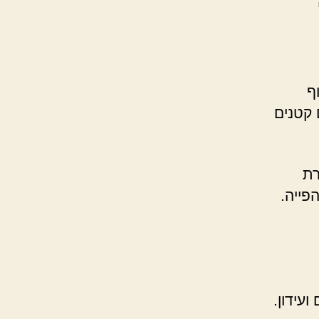
ף
 קטנים
רת
פייה.
עידון.