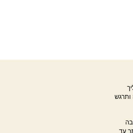
יך
 ותרגש
בה
ך עד