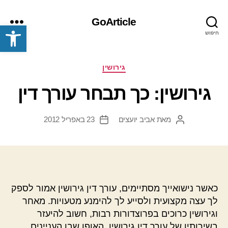
GoArticle
פתח סרגל נגישות
חיפוש
תפריט
קטגוריות
גירושין
גירושין: כך תבחר עורך דין
מאת
אביב יועצים
23 באפריל 2012
המחבר
תאריך
הפוסט
פוסט
כאשר נישואייך מסתיימים, עורך דין גירושין אמור לספק
לך עצה מקצועית ולסייע לך להימנע מטעויות. מאחר
וגירושין כרוכים בפרוצדורות רבות, חשוב להיעזר
בשירותיו של עורך דין גירושין. האופן שבו העניינים