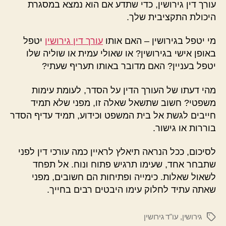
עורך דין גירושין, כדי שתדע אם הוא נמצא במסגרת
היכולת התקציבית שלך.
מי יטפל בגירושין – האם אותו
עורך דין גירושין
יטפל
באופן אישי בגירושין? או שאולי עמית או שוליה שלו
יטפל בעניין? האם מדובר באותו תעריף שעתי?
מהי דעתו של העורך הדין על הסדר, לעומת עימות
משפטי? חשוב שתשאל שאלה זו, מפני שלא תמיד
חייבים לגשת אל בית המשפט וכידוע, תמיד עדיף הסדר
בוררות או גישור.
לסיכום, ככל הנראה תיאלץ לראיין כמה עורכי דין לפני
שתבחר אחד, שעימו תרגיש פתוח ונוח. אל תפחד
לשאול שאלות. כימייה ופתיחות הם חשובים, מפני
שאתה עתיד לחלוק עימו היבטים רבים בחייך.
גירושין
,
עו"ד גירושין
תגיות