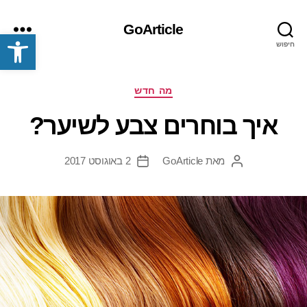
GoArticle
פתח סרגל נגישות
חיפוש
תפריט
קטגוריות
מה חדש
איך בוחרים צבע לשיער?
מאת
GoArticle
2 באוגוסט 2017
המחבר
תאריך
הפוסט
פוסט