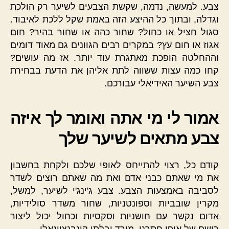
צבע. למעשה, נדמה, שקשת הצבעים לשיער רק הולכת
וגדלה, ובתוך כל ההיצע הזה באמת שקל ללכת לאיבוד.
סגול חציל או כחול? שחור כהה או שחור בהיר? חום
אגוז או חום עץ? במקרים רבים הגוונים גם מאוד דומים
וההחלטה הופכת מאתגרת עוד יותר. אז מה עושים?
קחו כמה עצות ששווה לתת אליהן את הדעת בבחירת
צבע השיער האידיאלי עבורכם.
אמור לי מי אתה ואומר לך איזה
צבע מתאים לשיער שלך
קודם כל, רצוי להתייחס לאופי שלכם ולקחת בחשבון
את מי שאתם כבני אדם ואת מה שאתם רוצים לשדר
לסביבה באמצעות הצבע. צבע ג'ינג'י לשיער, למשל,
מקרין שובביות וספונטניות, שחור משדר סולידיות,
אדום נקשר עם חושניות וסקסיות וכחול יכול ליצור
רושם של אופי חתרני, מורד ובלתי קונבנציונאלי.